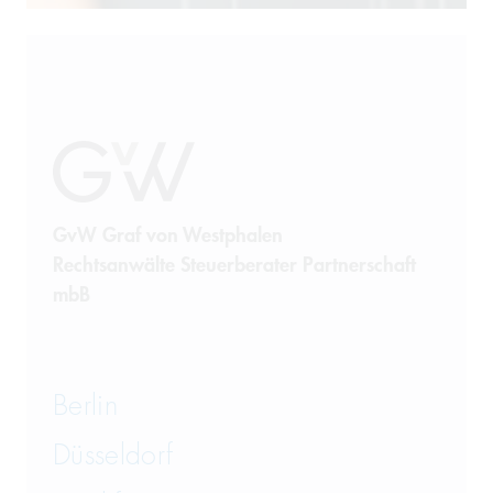
Prozessführung
Restrukturierung und
Sanierung
Sanktionsrecht
Steuerrecht
GvW Graf von Westphalen
Rechtsanwälte Steuerberater Partnerschaft
Telekommunikation
mbB
Transportrecht und Lagerrecht
Vergaberecht
Berlin
Versicherungsrecht
Düsseldorf