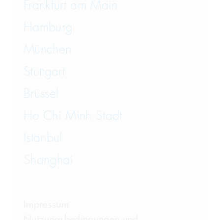
Vertriebsrecht
Frankfurt am Main
Wirtschaftsrecht
Hamburg
München
Wirtschaftsstrafrecht und
Steuerstrafrecht
Stuttgart
Brüssel
Ho Chi Minh Stadt
Istanbul
Shanghai
Impressum
Nutzungsbedingungen und