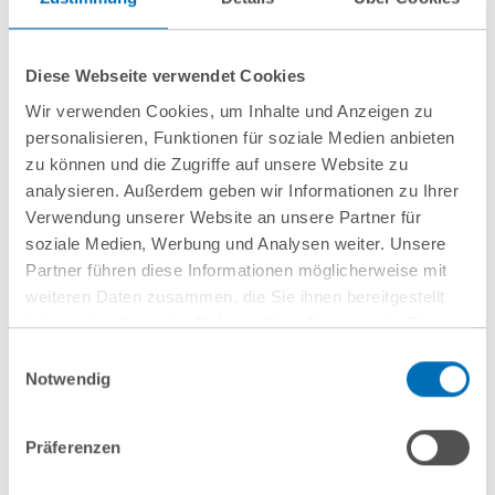
Auslandsbanken in Deutschland
Diese Webseite verwendet Cookies
13 Januar 2015
Wir verwenden Cookies, um Inhalte und Anzeigen zu
GvW Graf von Westphalen berät beim
personalisieren, Funktionen für soziale Medien anbieten
Verkauf von internationaler Spedition an
zu können und die Zugriffe auf unsere Website zu
analysieren. Außerdem geben wir Informationen zu Ihrer
südafrikanischen Investor
Verwendung unserer Website an unsere Partner für
soziale Medien, Werbung und Analysen weiter. Unsere
Partner führen diese Informationen möglicherweise mit
19 November 2014
weiteren Daten zusammen, die Sie ihnen bereitgestellt
haben oder die sie im Rahmen Ihrer Nutzung der Dienste
Neue Partnerinnen und Partner – GvW
gesammelt haben. Sie geben Einwilligung zu unseren
Graf von Westphalen wächst aus eigenen
Einwilligungsauswahl
Cookies, wenn Sie unsere Webseite weiterhin nutzen.
Notwendig
Reihen
Hinweis auf die Verarbeitung Ihrer personenbezogenen
Daten in den USA durch Google:
Indem Sie auf „Cookies
Präferenzen
akzeptieren“ klicken, willigen Sie zugleich gem. Art. 49 Abs. 1
S. 1 lit. a DSGVO darin ein, dass Ihre Daten in den USA