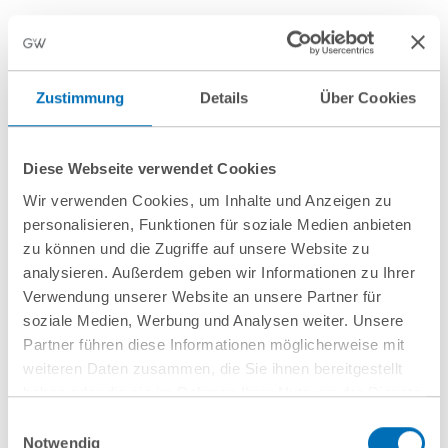
Zustimmung
Details
Über Cookies
nächste Veranstaltungen
Diese Webseite verwendet Cookies
Wir verwenden Cookies, um Inhalte und Anzeigen zu
personalisieren, Funktionen für soziale Medien anbieten
10
September
10
September
zu können und die Zugriffe auf unsere Website zu
2026
2026
analysieren. Außerdem geben wir Informationen zu Ihrer
Verwendung unserer Website an unsere Partner für
Hamburg
online
soziale Medien, Werbung und Analysen weiter. Unsere
Wenn
Entwaldungsfreie
Partner führen diese Informationen möglicherweise mit
weiteren Daten zusammen, die Sie ihnen bereitgestellt
Mitarbeitende
Lieferketten
haben oder die sie im Rahmen Ihrer Nutzung der Dienste
gehen: Schutz vor
gesammelt haben. Sie geben Einwilligung zu unseren
Einwilligungsauswahl
Know-how-Verlust
Cookies, wenn Sie unsere Webseite weiterhin nutzen.
Notwendig