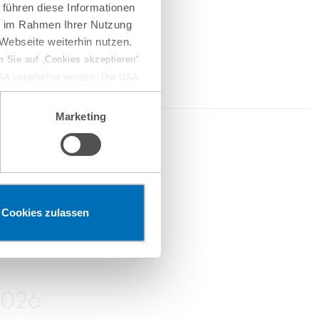
 führen diese Informationen
ie im Rahmen Ihrer Nutzung
Webseite weiterhin nutzen.
 Sie auf „Cookies akzeptieren“
USA verarbeitet werden. Die USA
dem Datenschutzniveau
chungszwecken, gegebenenfalls
Marketing
en“ klicken, findet die
2026
erketten
Cookies zulassen
2026