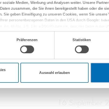
r soziale Medien, Werbung und Analysen weiter. Unsere Partner
 Daten zusammen, die Sie ihnen bereitgestellt haben oder die s
. Sie geben Einwilligung zu unseren Cookies, wenn Sie unsere 
g Ihrer personenbezogenen Daten in den USA durch Google:
Indem
em. Art. 49 Abs. 1 S. 1 lit. a DSGVO darin ein, dass Ihre Daten in den 
n Gerichtshof als ein Land mit einem nach EU-Standards unzureichen
isiko, dass Ihre Daten durch US-Behörden, zu Kontroll- und zu Überwa
Präferenzen
Statistiken
, verarbeitet werden können. Wenn Sie auf „Funktionelle Cookies ablehn
10
September
lung nicht statt.
ie in unseren
Nutzungsbedingungen & Datenschutz
.
online
w-how-Verlust aus
Entwaldungsfreie Lief
ies
Auswahl erlauben
16
September