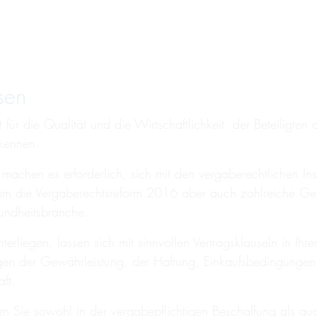
sen
t für die Qualität und die Wirtschaftlichkeit der Beteiligt
ukennen.
achen es erforderlich, sich mit den vergaberechtlichen In
lem die Vergaberechtsreform 2016 aber auch zahlreiche Geri
undheitsbranche.
erliegen, lassen sich mit sinnvollen Vertragsklauseln in Ih
gen der Gewährleistung, der Haftung, Einkaufsbedingungen
ft.
Sie sowohl in der vergabepflichtigen Beschaffung als auch