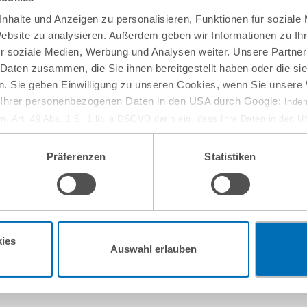
nhalte und Anzeigen zu personalisieren, Funktionen für soziale
Website zu analysieren. Außerdem geben wir Informationen zu I
r soziale Medien, Werbung und Analysen weiter. Unsere Partner
 Daten zusammen, die Sie ihnen bereitgestellt haben oder die s
. Sie geben Einwilligung zu unseren Cookies, wenn Sie unsere 
g Ihrer personenbezogenen Daten in den USA durch Google:
Indem
em. Art. 49 Abs. 1 S. 1 lit. a DSGVO darin ein, dass Ihre Daten in den 
n Gerichtshof als ein Land mit einem nach EU-Standards unzureichen
isiko, dass Ihre Daten durch US-Behörden, zu Kontroll- und zu Überwa
Präferenzen
Statistiken
, verarbeitet werden können. Wenn Sie auf „Funktionelle Cookies ablehn
lung nicht statt.
ie in unseren
Nutzungsbedingungen & Datenschutz
.
10
September
ies
Auswahl erlauben
online
w-how-Verlust aus
Entwaldungsfreie Lief