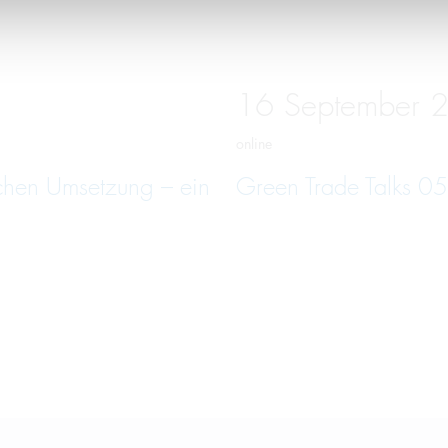
16
September
online
schen Umsetzung – ein
Green Trade Talks 