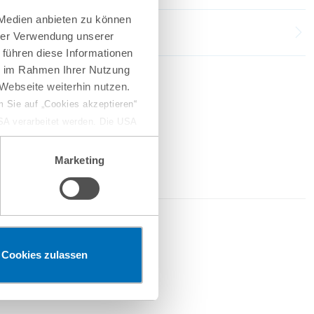
 Medien anbieten zu können
hrer Verwendung unserer
 führen diese Informationen
ie im Rahmen Ihrer Nutzung
Webseite weiterhin nutzen.
 Sie auf „Cookies akzeptieren“
USA verarbeitet werden. Die USA
dem Datenschutzniveau
chungszwecken, gegebenenfalls
Marketing
en“ klicken, findet die
2026
Cookies zulassen
erketten