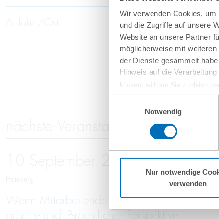
Wir verwenden Cookies, um I
Anfahrt/Ort
und die Zugriffe auf unsere 
Website an unsere Partner fü
möglicherweise mit weiteren
der Dienste gesammelt haben
Hinweis auf die Verarbeitun
klicken, willigen Sie zugleich g
werden derzeit vom Europäische
Einwilligungsauswahl
eingeschätzt. Es besteht das R
Notwendig
nächste Veranstaltungen
ohne Rechtsbehelfsmöglichkeiten
vorgehend beschriebene Übermitt
Mehr Informationen finden S
10
September
2026
Nur notwendige Cook
Hamburg
verwenden
Wenn Mitarbeitende gehen: Schutz vor Kno
arbeits- und IP-rechtlicher Perspektive