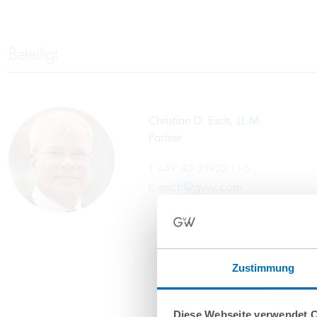
Beteiligt
Christian D. Esch, LL.M.
Partner
T
+49 40 35922-116
c.esch@gvw.com
Zustimmung
Diese Webseite verwendet 