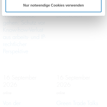
Nur notwendige Cookies verwenden
Wenn
Entwaldungsfreie
Mitarbeitende
Lieferketten
gehen: Schutz vor
Know-how-Verlust
aus arbeits- und IP-
rechtlicher
Perspektive
16
September
16
September
2026
2026
online
online
Von der
Green Trade Talks