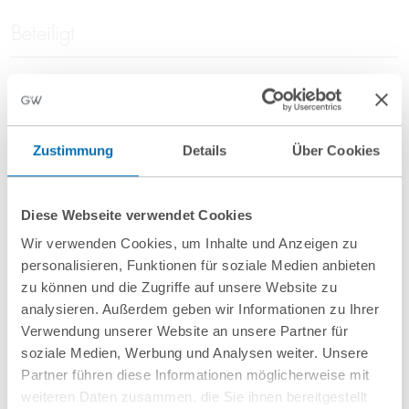
Beteiligt
Markus Putz
Associate
Zustimmung
Details
Über Cookies
T
+49 69 707970-212
m.putz@gvw.com
Diese Webseite verwendet Cookies
Wir verwenden Cookies, um Inhalte und Anzeigen zu
personalisieren, Funktionen für soziale Medien anbieten
zu können und die Zugriffe auf unsere Website zu
Dr. Richard Lungstras, LL.M.
analysieren. Außerdem geben wir Informationen zu Ihrer
(UCT)
Verwendung unserer Website an unsere Partner für
Assoziierter Partner
soziale Medien, Werbung und Analysen weiter. Unsere
T
+49 89 689077-416
Partner führen diese Informationen möglicherweise mit
r.lungstras@gvw.com
weiteren Daten zusammen, die Sie ihnen bereitgestellt