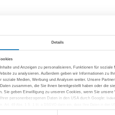
Details
Cookies
nhalte und Anzeigen zu personalisieren, Funktionen für soziale
Website zu analysieren. Außerdem geben wir Informationen zu I
r soziale Medien, Werbung und Analysen weiter. Unsere Partner
 Daten zusammen, die Sie ihnen bereitgestellt haben oder die s
10
September
. Sie geben Einwilligung zu unseren Cookies, wenn Sie unsere 
g Ihrer personenbezogenen Daten in den USA durch Google:
Indem
online
em. Art. 49 Abs. 1 S. 1 lit. a DSGVO darin ein, dass Ihre Daten in den 
w-how-Verlust aus
Entwaldungsfreie Lief
n Gerichtshof als ein Land mit einem nach EU-Standards unzureichen