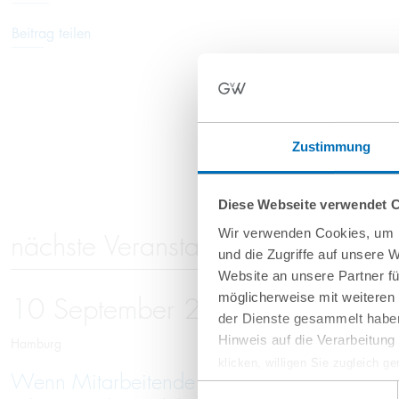
Beitrag teilen
Zustimmung
Diese Webseite verwendet 
Wir verwenden Cookies, um I
nächste Veranstaltungen
und die Zugriffe auf unsere 
Website an unsere Partner fü
möglicherweise mit weiteren
10
September
2026
der Dienste gesammelt haben
Hinweis auf die Verarbeitun
Hamburg
klicken, willigen Sie zugleich g
Wenn Mitarbeitende gehen: Schutz vor Kno
werden derzeit vom Europäische
Einwilligungsauswahl