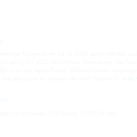
n
Vereinigte Königreich am 24.12.2020 auf ein Handels- u
eich seit 01.01.2021 als Drittstaat. Unternehmen, die Gesc
en u. a. den Import/Export, Zollförmlichkeiten, Ursprungs
was jetzt zu tun ist, erläutern die GvW Experten
Dr. Katj
e
hier
.
gen live von jeweils 9:00 bis ca. 12:00 Uhr statt.