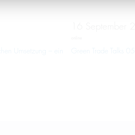
16
September
online
schen Umsetzung – ein
Green Trade Talks 