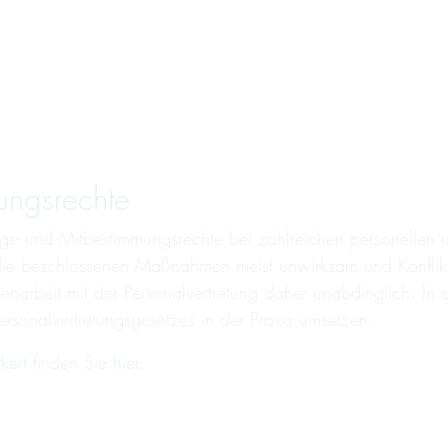
ungs­rechte
ngs- und Mitbestimmungsrechte bei zahlreichen personellen u
d die beschlossenen Maßnahmen meist unwirksam und Konflikt
menarbeit mit der Personalvertretung daher unabdinglich. I
rsonalvertretungsgesetzes in der Praxis umsetzen.
kert
finden Sie
hier
.