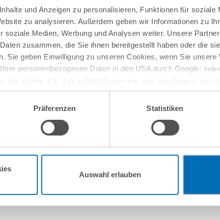
nhalte und Anzeigen zu personalisieren, Funktionen für soziale
Website zu analysieren. Außerdem geben wir Informationen zu I
r soziale Medien, Werbung und Analysen weiter. Unsere Partner
 Daten zusammen, die Sie ihnen bereitgestellt haben oder die s
. Sie geben Einwilligung zu unseren Cookies, wenn Sie unsere 
g Ihrer personenbezogenen Daten in den USA durch Google:
Indem
em. Art. 49 Abs. 1 S. 1 lit. a DSGVO darin ein, dass Ihre Daten in den 
n Gerichtshof als ein Land mit einem nach EU-Standards unzureichen
isiko, dass Ihre Daten durch US-Behörden, zu Kontroll- und zu Überwa
Präferenzen
Statistiken
, verarbeitet werden können. Wenn Sie auf „Funktionelle Cookies ablehn
lung nicht statt.
ie in unseren
Nutzungsbedingungen & Datenschutz
.
10
September
ies
online
Auswahl erlauben
w-how-Verlust aus
Entwaldungsfreie Lief