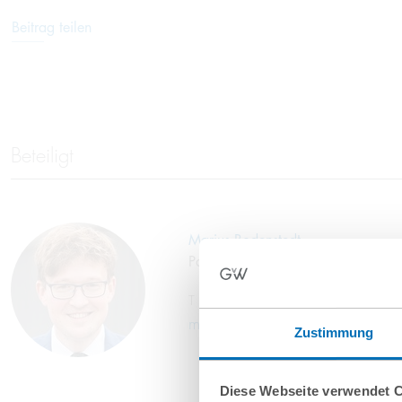
Beitrag teilen
Beteiligt
Marius Bodenstedt
Partner
T
+49 40 35922-249
m.bodenstedt@gvw.com
Zustimmung
Diese Webseite verwendet 