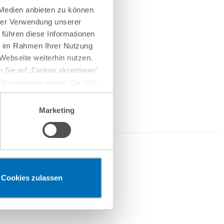
 Medien anbieten zu können
hrer Verwendung unserer
 führen diese Informationen
ie im Rahmen Ihrer Nutzung
Webseite weiterhin nutzen.
 Sie auf „Cookies akzeptieren“
USA verarbeitet werden. Die USA
dem Datenschutzniveau
chungszwecken, gegebenenfalls
Marketing
en“ klicken, findet die
2026
Cookies zulassen
erketten