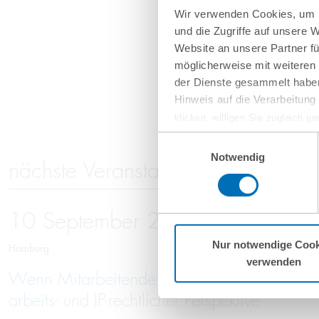
Wir verwenden Cookies, um I
und die Zugriffe auf unsere 
Website an unsere Partner fü
möglicherweise mit weiteren
der Dienste gesammelt haben
Hinweis auf die Verarbeitun
klicken, willigen Sie zugleich g
werden derzeit vom Europäische
Einwilligungsauswahl
eingeschätzt. Es besteht das R
Notwendig
nächste Veranstaltungen
ohne Rechtsbehelfsmöglichkeiten
vorgehend beschriebene Übermitt
Mehr Informationen finden S
10
September
2026
Nur notwendige Cook
Hamburg
verwenden
Wenn Mitarbeitende gehen: Schutz vor Kno
arbeits- und IP-rechtlicher Perspektive