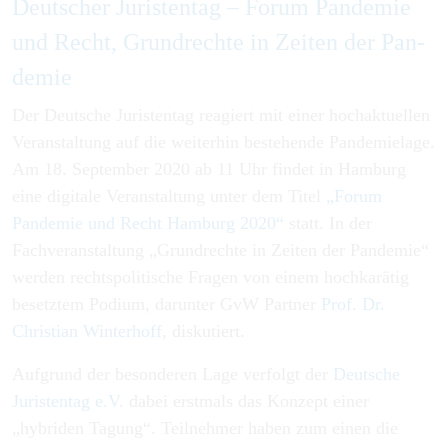
Deu­tsch­er Ju­ris­ten­tag – Fo­rum Pan­demie
und Recht, Grund­rech­te in Zei­ten der Pan­
de­mie
Der Deutsche Juristentag reagiert mit einer hochaktuellen
Veranstaltung auf die weiterhin bestehende Pandemielage.
Am 18. September 2020 ab 11 Uhr findet in Hamburg
eine digitale Veranstaltung unter dem Titel
„Forum
Pandemie und Recht Hamburg 2020“
statt. In der
Fachveranstaltung „Grundrechte in Zeiten der Pandemie“
werden rechtspolitische Fragen von einem hochkarätig
besetztem Podium, darunter GvW Partner
Prof. Dr.
Christian Winterhoff
, diskutiert.
Aufgrund der besonderen Lage verfolgt der
Deutsche
Juristentag e.V
. dabei erstmals das Konzept einer
„hybriden Tagung“. Teilnehmer haben zum einen die