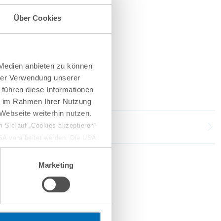
Über Cookies
 Medien anbieten zu können
hrer Verwendung unserer
 führen diese Informationen
ie im Rahmen Ihrer Nutzung
Webseite weiterhin nutzen.
 Sie auf „Cookies akzeptieren“
USA verarbeitet werden. Die USA
dem Datenschutzniveau
chungszwecken, gegebenenfalls
Marketing
en“ klicken, findet die