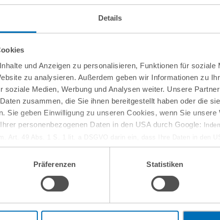
Details
Cookies
nhalte und Anzeigen zu personalisieren, Funktionen für soziale
Website zu analysieren. Außerdem geben wir Informationen zu I
r soziale Medien, Werbung und Analysen weiter. Unsere Partner
 Daten zusammen, die Sie ihnen bereitgestellt haben oder die s
. Sie geben Einwilligung zu unseren Cookies, wenn Sie unsere 
g Ihrer personenbezogenen Daten in den USA durch Google:
Indem
em. Art. 49 Abs. 1 S. 1 lit. a DSGVO darin ein, dass Ihre Daten in den 
n Gerichtshof als ein Land mit einem nach EU-Standards unzureichen
isiko, dass Ihre Daten durch US-Behörden, zu Kontroll- und zu Überwa
Präferenzen
Statistiken
, verarbeitet werden können. Wenn Sie auf „Funktionelle Cookies ablehn
lung nicht statt.
ie in unseren
Nutzungsbedingungen & Datenschutz
.