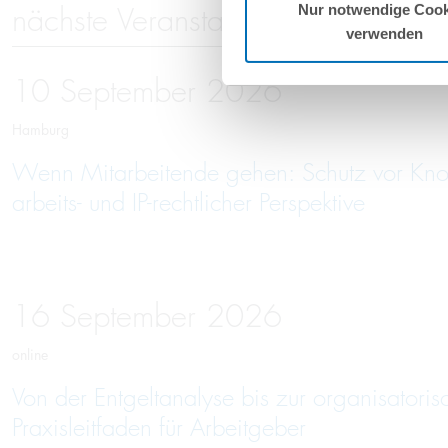
nächste Veranstaltungen
Nur notwendige Cook
verwenden
10
September
2026
Hamburg
Wenn Mitarbeitende gehen: Schutz vor Kno
arbeits- und IP-rechtlicher Perspektive
16
September
2026
online
Von der Entgeltanalyse bis zur organisatori
Praxisleitfaden für Arbeitgeber