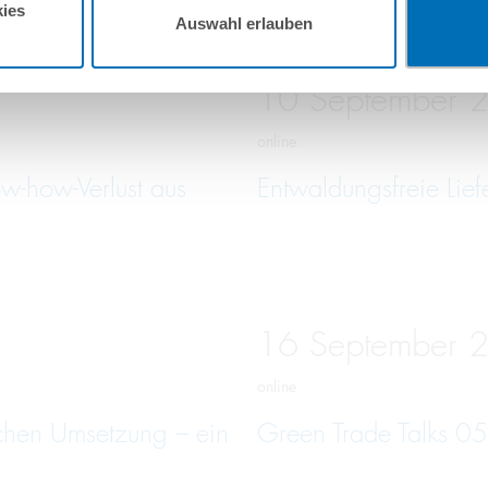
ies
Auswahl erlauben
10
September
online
w-how-Verlust aus
Entwaldungsfreie Lief
16
September
online
schen Umsetzung – ein
Green Trade Talks 