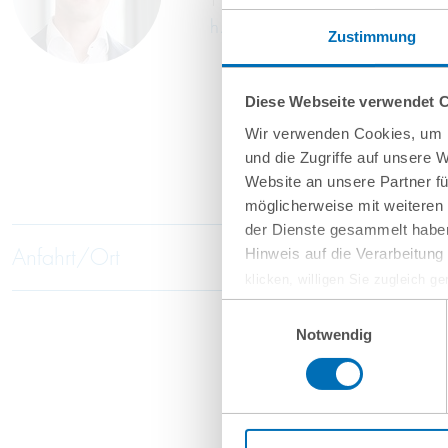
T
+49 89 689077-301
h.stamm@gvw.com
Zustimmung
Diese Webseite verwendet 
Wir verwenden Cookies, um I
und die Zugriffe auf unsere 
Website an unsere Partner fü
möglicherweise mit weiteren
der Dienste gesammelt haben
Anfahrt/Ort
Hinweis auf die Verarbeitun
klicken, willigen Sie zugleich g
werden derzeit vom Europäische
Einwilligungsauswahl
eingeschätzt. Es besteht das R
Notwendig
ohne Rechtsbehelfsmöglichkeiten
vorgehend beschriebene Übermitt
Mehr Informationen finden S