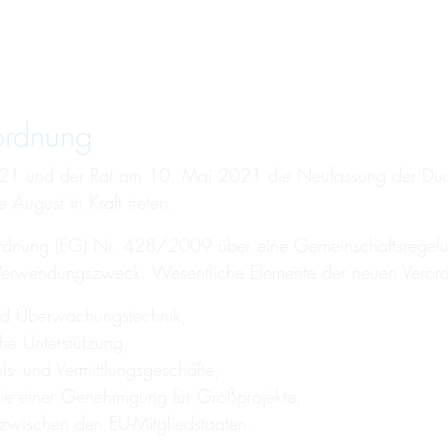
ord­nung
021 und der Rat am 10. Mai 2021 die Neufassung der Dua
 August in Kraft treten.
rdnung (EG) Nr. 428/2009 über eine Gemeinschaftsregelung 
 Verwendungszweck. Wesentliche Elemente der neuen Verord
 und Überwachungstechnik,
che Unterstützung,
s- und Vermittlungsgeschäfte,
ie einer Genehmigung für Großprojekte,
wischen den EU-Mitgliedstaaten.