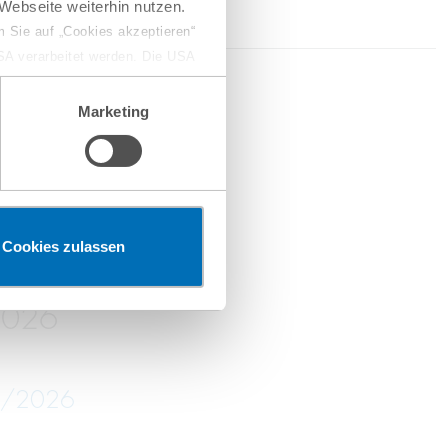
Webseite weiterhin nutzen.
 Sie auf „Cookies akzeptieren“
USA verarbeitet werden. Die USA
dem Datenschutzniveau
2026
chungszwecken, gegebenenfalls
Marketing
en“ klicken, findet die
erketten
Cookies zulassen
2026
05/2026