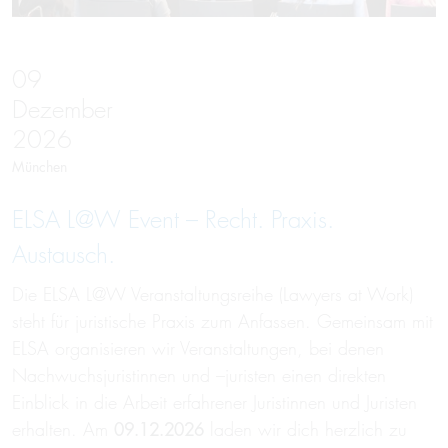
09
Dezember
2026
München
ELSA L@W Event – Recht. Praxis.
Austausch.
Die ELSA L@W Veranstaltungsreihe (Lawyers at Work)
steht für juristische Praxis zum Anfassen. Gemeinsam mit
ELSA organisieren wir Veranstaltungen, bei denen
Nachwuchsjuristinnen und –juristen einen direkten
Einblick in die Arbeit erfahrener Juristinnen und Juristen
erhalten. Am
09.12.2026
laden wir dich herzlich zu