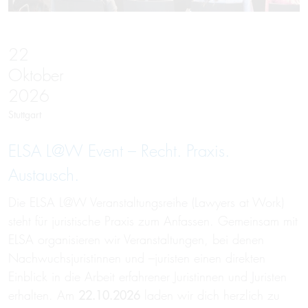
22
Oktober
2026
Stuttgart
ELSA L@W Event – Recht. Praxis.
Austausch.
Die ELSA L@W Veranstaltungsreihe (Lawyers at Work)
steht für juristische Praxis zum Anfassen. Gemeinsam mit
ELSA organisieren wir Veranstaltungen, bei denen
Nachwuchsjuristinnen und –juristen einen direkten
Einblick in die Arbeit erfahrener Juristinnen und Juristen
erhalten. Am
22.10.2026
laden wir dich herzlich zu