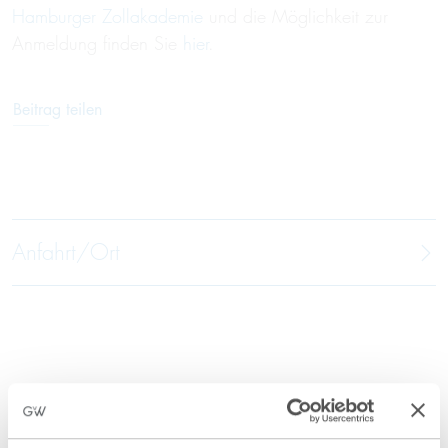
Hamburger Zollakademie
und die Möglichkeit zur
Anmeldung finden Sie
hier
.
Beitrag teilen
Anfahrt/Ort