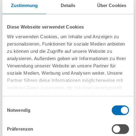
nächste Veranstaltungen
Zustimmung
Details
Über Cookies
10
September
10
September
Diese Webseite verwendet Cookies
2026
2026
Wir verwenden Cookies, um Inhalte und Anzeigen zu
personalisieren, Funktionen für soziale Medien anbieten
Hamburg
online
zu können und die Zugriffe auf unsere Website zu
Wenn
Entwaldungsfreie
analysieren. Außerdem geben wir Informationen zu Ihrer
Mitarbeitende
Lieferketten
Verwendung unserer Website an unsere Partner für
soziale Medien, Werbung und Analysen weiter. Unsere
gehen: Schutz vor
Partner führen diese Informationen möglicherweise mit
Know-how-Verlust
weiteren Daten zusammen, die Sie ihnen bereitgestellt
aus arbeits- und IP-
haben oder die sie im Rahmen Ihrer Nutzung der Dienste
rechtlicher
gesammelt haben. Sie geben Einwilligung zu unseren
Einwilligungsauswahl
Cookies, wenn Sie unsere Webseite weiterhin nutzen.
Notwendig
Perspektive
Hinweis auf die Verarbeitung Ihrer personenbezogenen
Daten in den USA durch Google:
Indem Sie auf „Cookies
Präferenzen
akzeptieren“ klicken, willigen Sie zugleich gem. Art. 49 Abs. 1