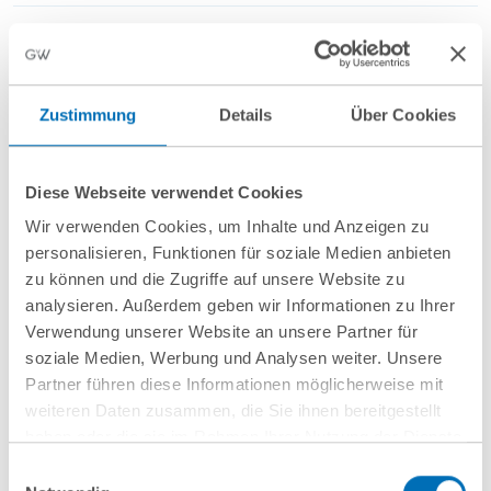
Anfahrt/Ort
Zustimmung
Details
Über Cookies
Diese Webseite verwendet Cookies
Wir verwenden Cookies, um Inhalte und Anzeigen zu
personalisieren, Funktionen für soziale Medien anbieten
nächste Veranstaltungen
zu können und die Zugriffe auf unsere Website zu
analysieren. Außerdem geben wir Informationen zu Ihrer
Verwendung unserer Website an unsere Partner für
10
September
10
September
soziale Medien, Werbung und Analysen weiter. Unsere
2026
2026
Partner führen diese Informationen möglicherweise mit
weiteren Daten zusammen, die Sie ihnen bereitgestellt
Hamburg
online
haben oder die sie im Rahmen Ihrer Nutzung der Dienste
Wenn Mitarbeitende
Entwaldungsfreie
gesammelt haben. Sie geben Einwilligung zu unseren
Einwilligungsauswahl
Cookies, wenn Sie unsere Webseite weiterhin nutzen.