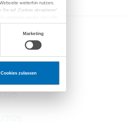
Webseite weiterhin nutzen.
 Sie auf „Cookies akzeptieren“
USA verarbeitet werden. Die USA
dem Datenschutzniveau
2026
chungszwecken, gegebenenfalls
Marketing
en“ klicken, findet die
erketten
Cookies zulassen
2026
05/2026