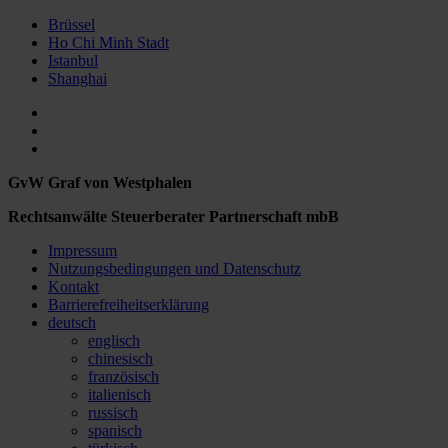
Rechtsanwälte Steuerberater Partnerschaft mbB
Impressum
Nutzungsbedingungen und Datenschutz
Kontakt
Barrierefreiheitserklärung
deutsch
englisch
chinesisch
französisch
italienisch
russisch
spanisch
türkisch
A
B
C
D
E
F
G
H
I
J
K
L
M
N
O
P
Q
R
S
T
U
V
W
X
Y
Z
Alle