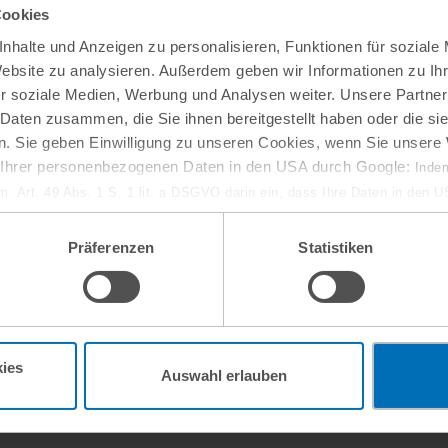
Cookies
nhalte und Anzeigen zu personalisieren, Funktionen für soziale
Website zu analysieren. Außerdem geben wir Informationen zu I
r soziale Medien, Werbung und Analysen weiter. Unsere Partner
 Daten zusammen, die Sie ihnen bereitgestellt haben oder die s
. Sie geben Einwilligung zu unseren Cookies, wenn Sie unsere 
 Google Maps zu zeigen. Mit dem Laden von Karten akzeptieren Sie die 
g Ihrer personenbezogenen Daten in den USA durch Google:
Indem
em. Art. 49 Abs. 1 S. 1 lit. a DSGVO darin ein, dass Ihre Daten in den 
n Gerichtshof als ein Land mit einem nach EU-Standards unzureichen
isiko, dass Ihre Daten durch US-Behörden, zu Kontroll- und zu Überwa
Präferenzen
Statistiken
, verarbeitet werden können. Wenn Sie auf „Funktionelle Cookies ablehn
lung nicht statt.
ie in unseren
Nutzungsbedingungen & Datenschutz
.
 und IP-rechtlicher Perspektive
ies
Auswahl erlauben
xisleitfaden für Arbeitgeber