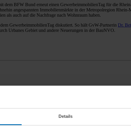
f dem GewerbeimmobilienTag diskutiert. So hält GvW-Partnerin
Dr. Be
 durch Urbanes Gebiet und andere Neuerungen in der BauNVO.
Details