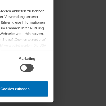
 Medien anbieten zu können
hrer Verwendung unserer
 führen diese Informationen
ie im Rahmen Ihrer Nutzung
Webseite weiterhin nutzen.
Datenschutzerklärung.
 Sie auf „Cookies akzeptieren“
USA verarbeitet werden. Die USA
dem Datenschutzniveau
chungszwecken, gegebenenfalls
Marketing
en“ klicken, findet die
Cookies zulassen