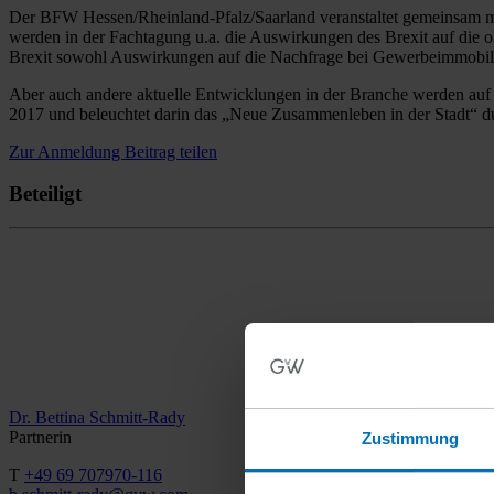
Aber auch andere aktuelle Entwicklungen in der Branche werden au
2017 und beleuchtet darin das „Neue Zusammenleben in der Stadt“
Zur Anmeldung
Beitrag teilen
Beteiligt
Dr. Bettina Schmitt-Rady
Partnerin
T
+49 69 707970-116
b.schmitt-rady@gvw.com
Anfahrt/Ort
Haus am Dom
Domplatz 3
Zustimmung
60311 Frankfurt