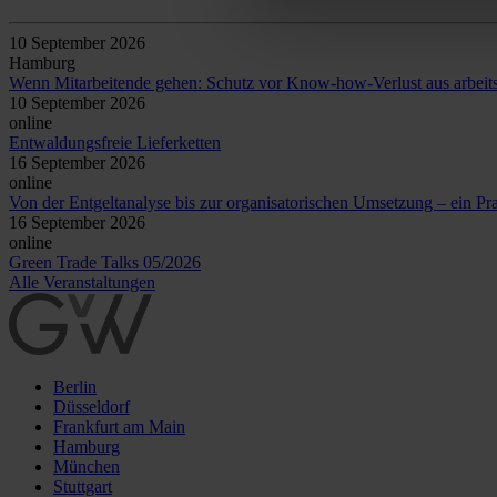
16
September
2026
online
Green Trade Talks 05/2026
Alle Veranstaltungen
Berlin
Düsseldorf
Frankfurt am Main
Hamburg
München
Stuttgart
Brüssel
Ho Chi Minh Stadt
Istanbul
Shanghai
GvW Graf von Westphalen