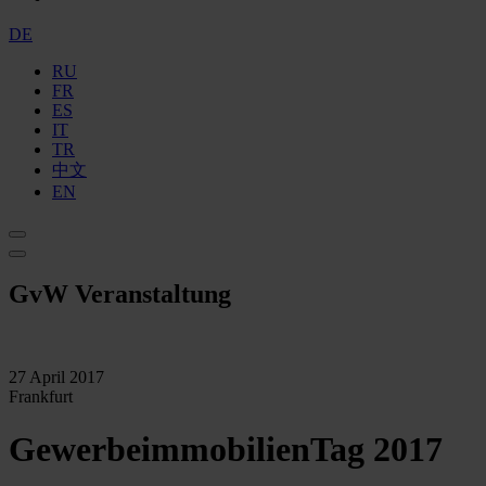
RU
FR
ES
IT
TR
中文
EN
GvW Veranstaltung
27
April
2017
Frankfurt
GewerbeimmobilienTag 2017
Der BFW Hessen/Rheinland-Pfalz/Saarland veranstaltet gemeinsam 
werden in der Fachtagung u.a. die Auswirkungen des Brexit auf die 
Brexit sowohl Auswirkungen auf die Nachfrage bei Gewerbeimmobil