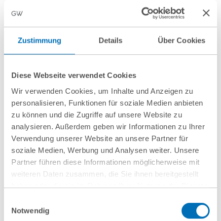
Hendrik Stamm
Assoziierter Partner
Zustimmung
Details
Über Cookies
T
+49 89 689077-301
h.stamm@gvw.com
Diese Webseite verwendet Cookies
Wir verwenden Cookies, um Inhalte und Anzeigen zu
personalisieren, Funktionen für soziale Medien anbieten
zu können und die Zugriffe auf unsere Website zu
analysieren. Außerdem geben wir Informationen zu Ihrer
Verwendung unserer Website an unsere Partner für
soziale Medien, Werbung und Analysen weiter. Unsere
Partner führen diese Informationen möglicherweise mit
weiteren Daten zusammen, die Sie ihnen bereitgestellt
Anfahrt/Ort
haben oder die sie im Rahmen Ihrer Nutzung der Dienste
gesammelt haben. Sie geben Einwilligung zu unseren
Einwilligungsauswahl
Cookies, wenn Sie unsere Webseite weiterhin nutzen.
Notwendig