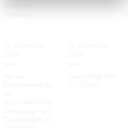
rechtlicher
Perspektive
16
September
16
September
2026
2026
online
online
Von der
Green Trade Talks
Entgeltanalyse bis
05/2026
zur
organisatorischen
Umsetzung – ein
Praxisleitfaden für
Arbeitgeber