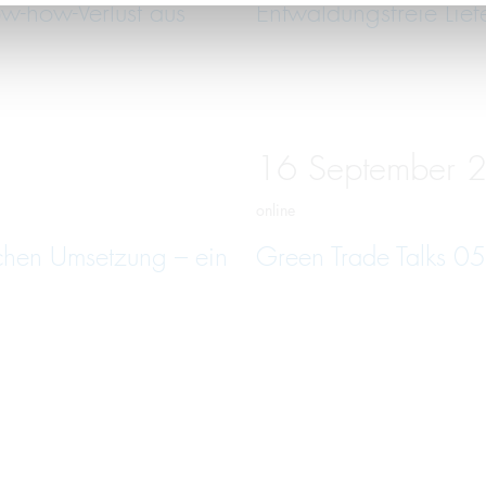
w-how-Verlust aus
Entwaldungsfreie Lief
16
September
online
schen Umsetzung – ein
Green Trade Talks 