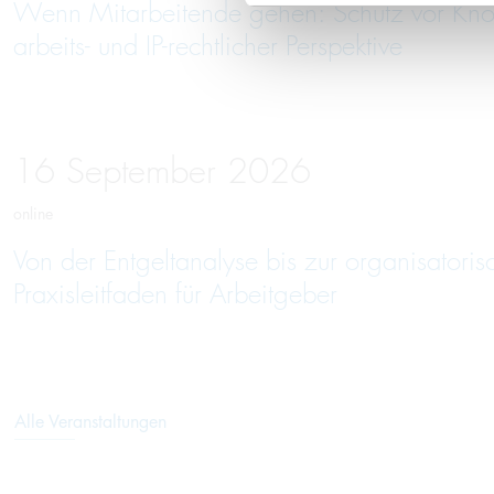
Wenn Mitarbeitende gehen: Schutz vor Kno
arbeits- und IP-rechtlicher Perspektive
16
September
2026
online
Von der Entgeltanalyse bis zur organisatori
Praxisleitfaden für Arbeitgeber
Alle Veranstaltungen