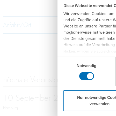
Diese Webseite verwendet 
Wir verwenden Cookies, um I
und die Zugriffe auf unsere 
Anfahrt/Ort
Website an unsere Partner fü
möglicherweise mit weiteren
der Dienste gesammelt haben
Hinweis auf die Verarbeitun
klicken, willigen Sie zugleich g
werden derzeit vom Europäische
Einwilligungsauswahl
eingeschätzt. Es besteht das R
Notwendig
ohne Rechtsbehelfsmöglichkeiten
nächste Veranstaltungen
vorgehend beschriebene Übermitt
Mehr Informationen finden S
10
September
2026
Nur notwendige Cook
verwenden
Hamburg