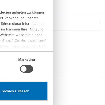
 Medien anbieten zu können
hrer Verwendung unserer
 führen diese Informationen
ie im Rahmen Ihrer Nutzung
Webseite weiterhin nutzen.
 Sie auf „Cookies akzeptieren“
USA verarbeitet werden. Die USA
dem Datenschutzniveau
chungszwecken, gegebenenfalls
Marketing
en“ klicken, findet die
2026
Cookies zulassen