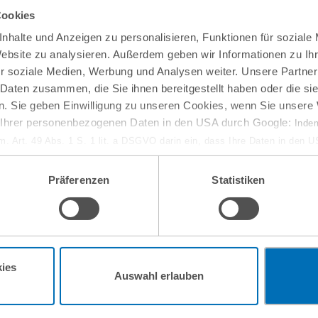
Cookies
nhalte und Anzeigen zu personalisieren, Funktionen für soziale
Website zu analysieren. Außerdem geben wir Informationen zu I
r soziale Medien, Werbung und Analysen weiter. Unsere Partner
 Daten zusammen, die Sie ihnen bereitgestellt haben oder die s
. Sie geben Einwilligung zu unseren Cookies, wenn Sie unsere 
g Ihrer personenbezogenen Daten in den USA durch Google:
Indem
em. Art. 49 Abs. 1 S. 1 lit. a DSGVO darin ein, dass Ihre Daten in den 
n Gerichtshof als ein Land mit einem nach EU-Standards unzureichen
isiko, dass Ihre Daten durch US-Behörden, zu Kontroll- und zu Überwa
Präferenzen
Statistiken
, verarbeitet werden können. Wenn Sie auf „Funktionelle Cookies ablehn
lung nicht statt.
ie in unseren
Nutzungsbedingungen & Datenschutz
.
10
September
ies
Auswahl erlauben
online