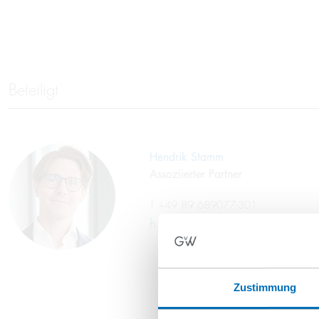
Beteiligt
Hendrik Stamm
Assoziierter Partner
T
+49 89 689077-301
h.stamm@gvw.com
Zustimmung