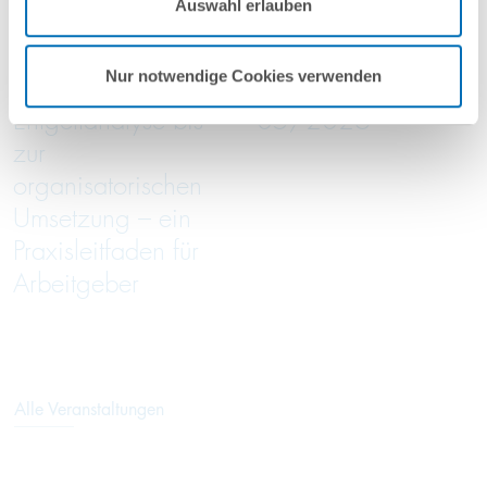
2026
2026
Auswahl erlauben
Nutzungsbedingungen & Datenschutz
.
online
online
Nur notwendige Cookies verwenden
Von der
Green Trade Talks
Entgeltanalyse bis
05/2026
zur
organisatorischen
Umsetzung – ein
Praxisleitfaden für
Arbeitgeber
Alle Veranstaltungen