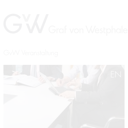
GvW Veranstaltung
EN