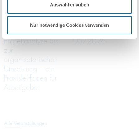
Auswahl erlauben
Nutzungsbedingungen & Datenschutz
.
2026
2026
online
online
Nur notwendige Cookies verwenden
Von der
Green Trade Talks
Entgeltanalyse bis
05/2026
zur
organisatorischen
Umsetzung – ein
Praxisleitfaden für
Arbeitgeber
Alle Veranstaltungen