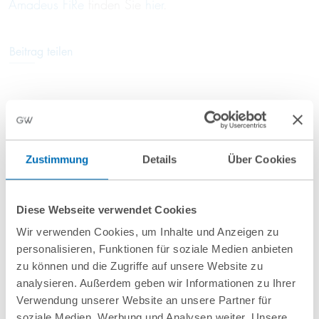
Amadeus FiRe
finden Sie
hier
.
Beitrag teilen
Anfahrt/Ort
Zustimmung
Details
Über Cookies
Diese Webseite verwendet Cookies
Wir verwenden Cookies, um Inhalte und Anzeigen zu
personalisieren, Funktionen für soziale Medien anbieten
zu können und die Zugriffe auf unsere Website zu
analysieren. Außerdem geben wir Informationen zu Ihrer
nächste Veranstaltungen
Verwendung unserer Website an unsere Partner für
soziale Medien, Werbung und Analysen weiter. Unsere