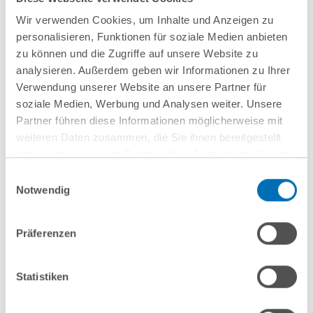
Weitere Informationen
Wir verwenden Cookies, um Inhalte und Anzeigen zu
personalisieren, Funktionen für soziale Medien anbieten
Anfahrt/Ort
zu können und die Zugriffe auf unsere Website zu
analysieren. Außerdem geben wir Informationen zu Ihrer
Verwendung unserer Website an unsere Partner für
soziale Medien, Werbung und Analysen weiter. Unsere
Partner führen diese Informationen möglicherweise mit
weiteren Daten zusammen, die Sie ihnen bereitgestellt
haben oder die sie im Rahmen Ihrer Nutzung der Dienste
gesammelt haben. Sie geben Einwilligung zu unseren
Einwilligungsauswahl
Cookies, wenn Sie unsere Webseite weiterhin nutzen.
Notwendig
nächste Veranstaltungen
Hinweis auf die Verarbeitung Ihrer personenbezogenen
Daten in den USA durch Google:
Indem Sie auf „Cookies
Präferenzen
10
September
10
September
akzeptieren“ klicken, willigen Sie zugleich gem. Art. 49 Abs. 1
S. 1 lit. a DSGVO darin ein, dass Ihre Daten in den USA
2026
2026
verarbeitet werden. Die USA werden derzeit vom Europäischen
Statistiken
Hamburg
online
Gerichtshof als ein Land mit einem nach EU-Standards
unzureichendem Datenschutzniveau eingeschätzt. Es besteht