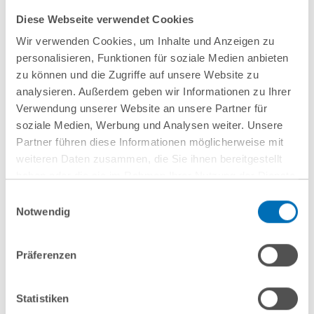
Diese Webseite verwendet Cookies
Wir verwenden Cookies, um Inhalte und Anzeigen zu
personalisieren, Funktionen für soziale Medien anbieten
zu können und die Zugriffe auf unsere Website zu
Anfahrt/Ort
analysieren. Außerdem geben wir Informationen zu Ihrer
Verwendung unserer Website an unsere Partner für
soziale Medien, Werbung und Analysen weiter. Unsere
Partner führen diese Informationen möglicherweise mit
weiteren Daten zusammen, die Sie ihnen bereitgestellt
haben oder die sie im Rahmen Ihrer Nutzung der Dienste
gesammelt haben. Sie geben Einwilligung zu unseren
Einwilligungsauswahl
Cookies, wenn Sie unsere Webseite weiterhin nutzen.
Notwendig
Hinweis auf die Verarbeitung Ihrer personenbezogenen
nächste Veranstaltungen
Daten in den USA durch Google:
Indem Sie auf „Cookies
Präferenzen
akzeptieren“ klicken, willigen Sie zugleich gem. Art. 49 Abs. 1
S. 1 lit. a DSGVO darin ein, dass Ihre Daten in den USA
10
September
10
September
verarbeitet werden. Die USA werden derzeit vom Europäischen
Statistiken
2026
2026
Gerichtshof als ein Land mit einem nach EU-Standards