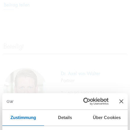
Beitrag teilen
Beteiligt
Dr. Axel von Walter
Partner
T
+49 89 689077-356
a.walter@gvw.com
Zustimmung
Details
Über Cookies