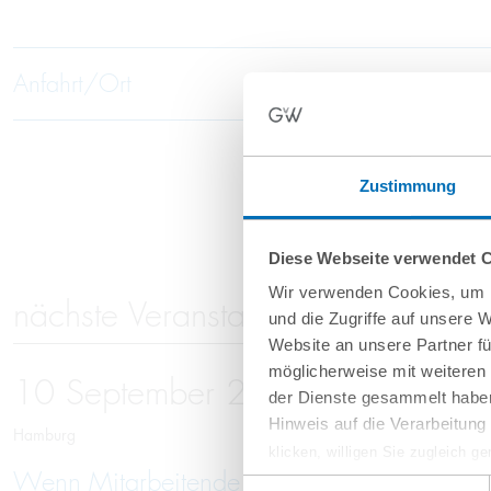
Anfahrt/Ort
Zustimmung
Diese Webseite verwendet 
Wir verwenden Cookies, um I
nächste Veranstaltungen
und die Zugriffe auf unsere 
Website an unsere Partner fü
möglicherweise mit weiteren
10
September
2026
der Dienste gesammelt haben
Hinweis auf die Verarbeitun
Hamburg
klicken, willigen Sie zugleich g
Wenn Mitarbeitende gehen: Schutz vor Kno
werden derzeit vom Europäische
Einwilligungsauswahl