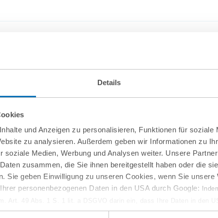
Details
Cookies
nhalte und Anzeigen zu personalisieren, Funktionen für soziale
Website zu analysieren. Außerdem geben wir Informationen zu I
r soziale Medien, Werbung und Analysen weiter. Unsere Partner
 Daten zusammen, die Sie ihnen bereitgestellt haben oder die s
10
September
. Sie geben Einwilligung zu unseren Cookies, wenn Sie unsere 
g Ihrer personenbezogenen Daten in den USA durch Google:
Indem
online
em. Art. 49 Abs. 1 S. 1 lit. a DSGVO darin ein, dass Ihre Daten in den 
w-how-Verlust aus
Entwaldungsfreie Lief
n Gerichtshof als ein Land mit einem nach EU-Standards unzureichen