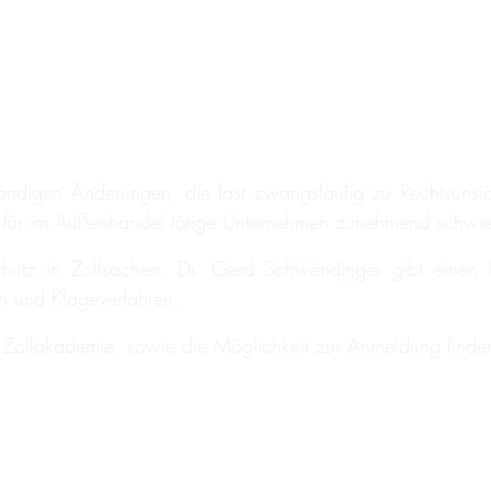
ständigen Änderungen, die fast zwangsläufig zu Rechtsunsi
 für im Außenhandel tätige Unternehmen zunehmend schwier
chutz in Zollsachen.
Dr. Gerd Schwendinger
gibt einen 
en und Klageverfahren.
Zollakademie
, sowie die Möglichkeit zur Anmeldung finde