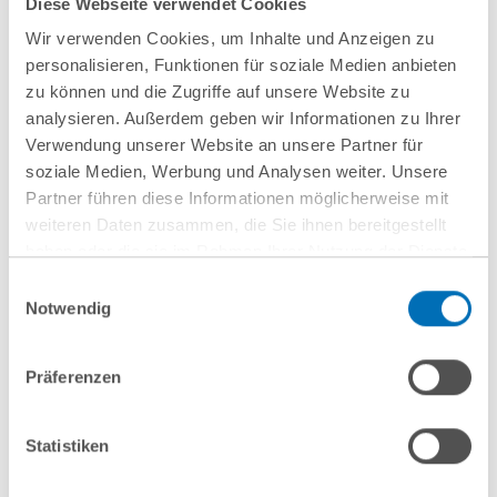
Diese Webseite verwendet Cookies
Wir verwenden Cookies, um Inhalte und Anzeigen zu
personalisieren, Funktionen für soziale Medien anbieten
zu können und die Zugriffe auf unsere Website zu
analysieren. Außerdem geben wir Informationen zu Ihrer
Verwendung unserer Website an unsere Partner für
soziale Medien, Werbung und Analysen weiter. Unsere
Partner führen diese Informationen möglicherweise mit
weiteren Daten zusammen, die Sie ihnen bereitgestellt
haben oder die sie im Rahmen Ihrer Nutzung der Dienste
gesammelt haben. Sie geben Einwilligung zu unseren
Einwilligungsauswahl
Cookies, wenn Sie unsere Webseite weiterhin nutzen.
Notwendig
nächste Veranstaltungen
Hinweis auf die Verarbeitung Ihrer personenbezogenen
Daten in den USA durch Google:
Indem Sie auf „Cookies
Präferenzen
akzeptieren“ klicken, willigen Sie zugleich gem. Art. 49 Abs. 1
10
September
10
September
S. 1 lit. a DSGVO darin ein, dass Ihre Daten in den USA
2026
2026
verarbeitet werden. Die USA werden derzeit vom Europäischen
Statistiken
Hamburg
online
Gerichtshof als ein Land mit einem nach EU-Standards