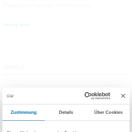
Praxistipps für Verträge mit Verbrauchern.
Beitrag teilen
Beteiligt
Martin Knoll
Assoziierter Partner
Zustimmung
Details
Über Cookies
T
+49 89 689077-415
m.knoll@gvw.com