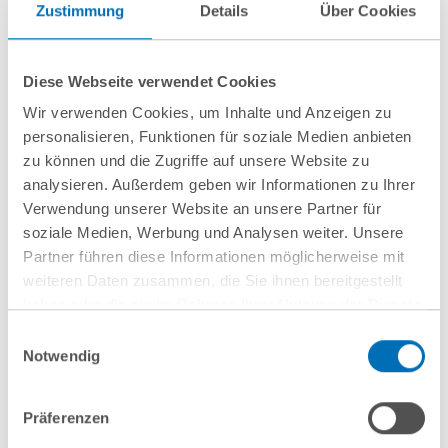
Zustimmung
Details
Über Cookies
nächste Veranstaltungen
Diese Webseite verwendet Cookies
Wir verwenden Cookies, um Inhalte und Anzeigen zu
10
September
10
September
personalisieren, Funktionen für soziale Medien anbieten
2026
2026
zu können und die Zugriffe auf unsere Website zu
analysieren. Außerdem geben wir Informationen zu Ihrer
Hamburg
online
Verwendung unserer Website an unsere Partner für
Wenn Mitarbeitende
Entwaldungsfreie
soziale Medien, Werbung und Analysen weiter. Unsere
Partner führen diese Informationen möglicherweise mit
gehen: Schutz vor
Lieferketten
weiteren Daten zusammen, die Sie ihnen bereitgestellt
Know-how-Verlust
haben oder die sie im Rahmen Ihrer Nutzung der Dienste
aus arbeits- und IP-
gesammelt haben. Sie geben Einwilligung zu unseren
Einwilligungsauswahl
rechtlicher
Cookies, wenn Sie unsere Webseite weiterhin nutzen.
Notwendig
Hinweis auf die Verarbeitung Ihrer personenbezogenen
Perspektive
Daten in den USA durch Google:
Indem Sie auf „Cookies
Präferenzen
akzeptieren“ klicken, willigen Sie zugleich gem. Art. 49 Abs. 1