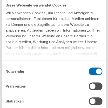
f.siebler@gvw.com
Diese Webseite verwendet Cookies
Wir verwenden Cookies, um Inhalte und Anzeigen zu
personalisieren, Funktionen für soziale Medien anbieten
zu können und die Zugriffe auf unsere Website zu
analysieren. Außerdem geben wir Informationen zu Ihrer
Verwendung unserer Website an unsere Partner für
soziale Medien, Werbung und Analysen weiter. Unsere
Partner führen diese Informationen möglicherweise mit
weiteren Daten zusammen, die Sie ihnen bereitgestellt
haben oder die sie im Rahmen Ihrer Nutzung der Dienste
gesammelt haben. Sie geben Einwilligung zu unseren
Einwilligungsauswahl
Cookies, wenn Sie unsere Webseite weiterhin nutzen.
Notwendig
Hinweis auf die Verarbeitung Ihrer personenbezogenen
nächste Veranstaltungen
Daten in den USA durch Google:
Indem Sie auf „Cookies
Präferenzen
akzeptieren“ klicken, willigen Sie zugleich gem. Art. 49 Abs. 1
10
September
10
September
S. 1 lit. a DSGVO darin ein, dass Ihre Daten in den USA
verarbeitet werden. Die USA werden derzeit vom Europäischen
Statistiken
2026
2026
Gerichtshof als ein Land mit einem nach EU-Standards