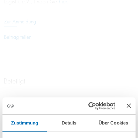
Logistik e.V., finden Sie
hier
.
Zur Anmeldung
Beitrag teilen
Beteiligt
Dr. Felix Siebler, LL.M. (Leicester)
Partner
Zustimmung
Details
Über Cookies
T
+49 89 689077-320