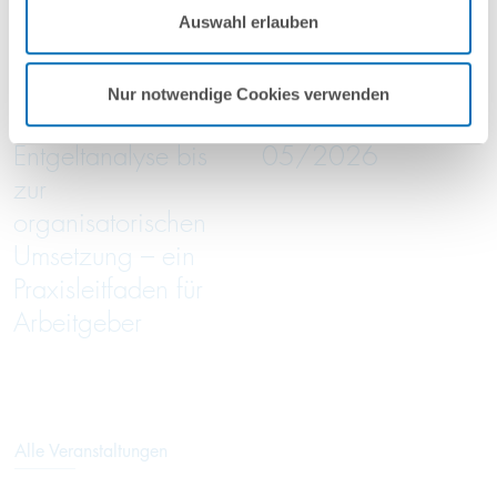
16
September
16
September
Auswahl erlauben
Nutzungsbedingungen & Datenschutz
.
2026
2026
online
online
Nur notwendige Cookies verwenden
Von der
Green Trade Talks
Entgeltanalyse bis
05/2026
zur
organisatorischen
Umsetzung – ein
Praxisleitfaden für
Arbeitgeber
Alle Veranstaltungen