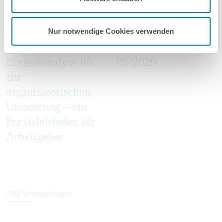
2026
2026
online
online
Nur notwendige Cookies verwenden
Von der
Green Trade Talks
Entgeltanalyse bis
05/2026
zur
organisatorischen
Umsetzung – ein
Praxisleitfaden für
Arbeitgeber
Alle Veranstaltungen