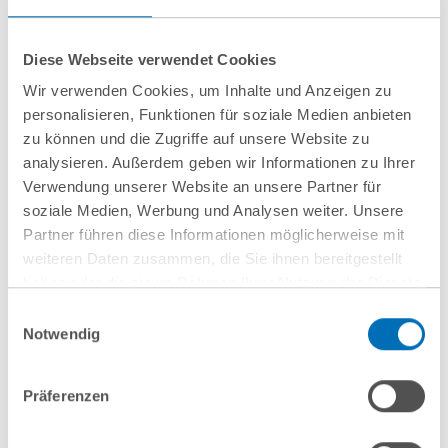
Assoziierter Partner
T
+49 89 689077-301
Diese Webseite verwendet Cookies
h.stamm@gvw.com
Wir verwenden Cookies, um Inhalte und Anzeigen zu
personalisieren, Funktionen für soziale Medien anbieten
zu können und die Zugriffe auf unsere Website zu
analysieren. Außerdem geben wir Informationen zu Ihrer
Verwendung unserer Website an unsere Partner für
soziale Medien, Werbung und Analysen weiter. Unsere
Partner führen diese Informationen möglicherweise mit
weiteren Daten zusammen, die Sie ihnen bereitgestellt
haben oder die sie im Rahmen Ihrer Nutzung der Dienste
gesammelt haben. Sie geben Einwilligung zu unseren
Einwilligungsauswahl
Cookies, wenn Sie unsere Webseite weiterhin nutzen.
Notwendig
Hinweis auf die Verarbeitung Ihrer personenbezogenen
Daten in den USA durch Google:
Indem Sie auf „Cookies
Präferenzen
nächste Veranstaltungen
akzeptieren“ klicken, willigen Sie zugleich gem. Art. 49 Abs. 1
S. 1 lit. a DSGVO darin ein, dass Ihre Daten in den USA