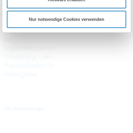
Nutzungsbedingungen & Datenschutz
.
online
online
Von der
Green Trade Talks
Nur notwendige Cookies verwenden
Entgeltanalyse bis
05/2026
zur
organisatorischen
Umsetzung – ein
Praxisleitfaden für
Arbeitgeber
Alle Veranstaltungen