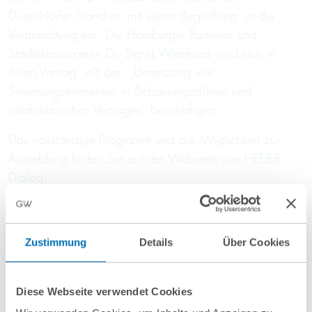
Düsseldorfer Standort, mit seiner Begrüßung in die
Veranstaltung ein. Die Hamburger Partnerin und
Städtebauexpertin
Dr. Sigrid Wienhues
wird sich in
ihrem Vortrag mit der „Umsetzung von
Steuerungselementen in Bebauungsplänen und
städtebaulichen Verträgen“ beschäftigen.
Das vollständige Programm und die Möglichkeit zur
Anmeldung finden Sie auf der
Webseite von HEUER
Dialog
.
Beitrag teilen
Zustimmung
Details
Über Cookies
Diese Webseite verwendet Cookies