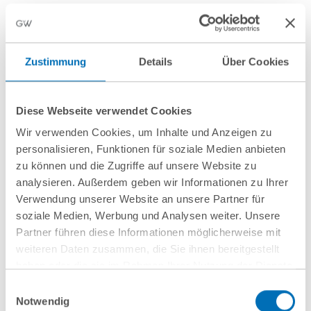
Zustimmung
Details
Über Cookies
nächste Veranstaltungen
Diese Webseite verwendet Cookies
Wir verwenden Cookies, um Inhalte und Anzeigen zu
personalisieren, Funktionen für soziale Medien anbieten
10
September
10
September
zu können und die Zugriffe auf unsere Website zu
2026
2026
analysieren. Außerdem geben wir Informationen zu Ihrer
Hamburg
online
Verwendung unserer Website an unsere Partner für
soziale Medien, Werbung und Analysen weiter. Unsere
Wenn
Entwaldungsfreie
Partner führen diese Informationen möglicherweise mit
Mitarbeitende
Lieferketten
weiteren Daten zusammen, die Sie ihnen bereitgestellt
haben oder die sie im Rahmen Ihrer Nutzung der Dienste
gehen: Schutz vor
gesammelt haben. Sie geben Einwilligung zu unseren
Einwilligungsauswahl
Know-how-Verlust
Cookies, wenn Sie unsere Webseite weiterhin nutzen.
Notwendig