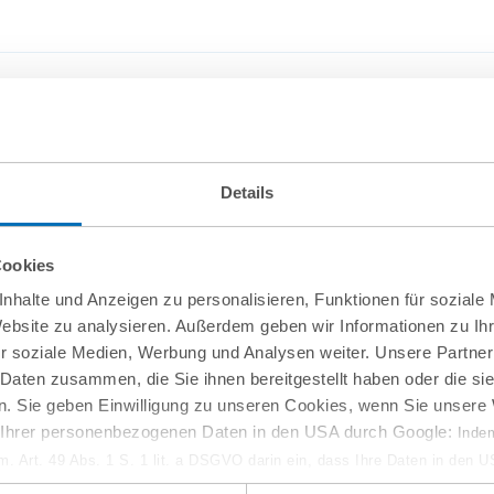
Details
Dr
Pa
Cookies
nhalte und Anzeigen zu personalisieren, Funktionen für soziale
T
Website zu analysieren. Außerdem geben wir Informationen zu I
m
r soziale Medien, Werbung und Analysen weiter. Unsere Partner
 Daten zusammen, die Sie ihnen bereitgestellt haben oder die s
. Sie geben Einwilligung zu unseren Cookies, wenn Sie unsere 
g Ihrer personenbezogenen Daten in den USA durch Google:
Indem
em. Art. 49 Abs. 1 S. 1 lit. a DSGVO darin ein, dass Ihre Daten in den 
n Gerichtshof als ein Land mit einem nach EU-Standards unzureichen