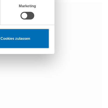
chungszwecken, gegebenenfalls
Marketing
en“ klicken, findet die
Cookies zulassen