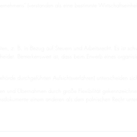
ternehmens" (verstanden als eine bestimmte Wirtschaftseinhei
iten, z. B. in Bezug auf Steuern und Arbeitsrecht. Es ist s
eidet. Bemerkenswert ist, dass beim Erwerb eines organisi
lbehörde durchgeführten Aufsichtsverfahren) unterscheiden s
en und Übernahmen durch große Flexibilität gekennzeichnet 
onsdokumente einem anderen als dem polnischen Recht unterli