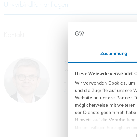
Unverbindlich anfragen
Kontakt
Zustimmung
Felix Prozorov-Bastians
Partner
Diese Webseite verwendet 
Wir verwenden Cookies, um I
T
+49 69 707970-132
und die Zugriffe auf unsere 
f.prozorov@gvw.com
Website an unsere Partner fü
möglicherweise mit weiteren
der Dienste gesammelt haben
Hinweis auf die Verarbeitun
klicken, willigen Sie zugleich g
werden derzeit vom Europäische