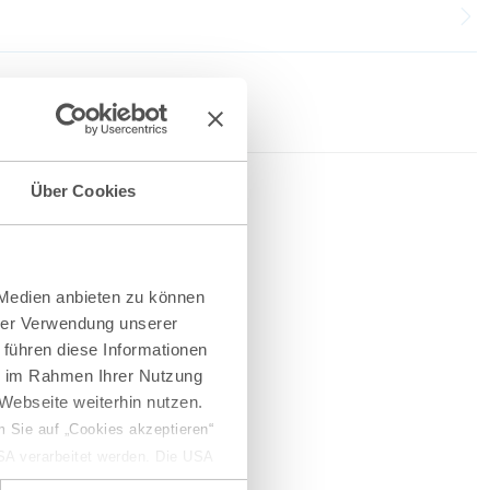
Über Cookies
. Marcus Schriefers, M.C.L.
rtner
 Medien anbieten zu können
+49 711 250871-21
hrer Verwendung unserer
.schriefers@gvw.com
 führen diese Informationen
ie im Rahmen Ihrer Nutzung
Webseite weiterhin nutzen.
 Sie auf „Cookies akzeptieren“
USA verarbeitet werden. Die USA
dem Datenschutzniveau