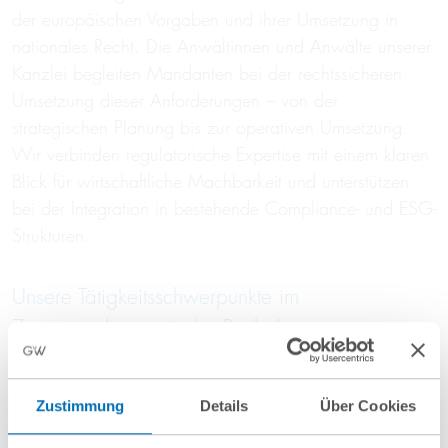
der europäischen Vorgaben und ihrer Umsetzung in
nationales Recht. Die Anwältinnen und Anwälte unserer
Kanzlei begleiten Mandanten bei der rechtssicheren
Umsetzung dieser Anforderungen – von der
strategischen Planung bis zur operativen Umsetzung.
Wir verbinden regulatorische Expertise mit einem klaren
Blick für wirtschaftliche Machbarkeit und unterstützen
bei der Integration in bestehende Compliance- und ESG-
Strukturen.
Unsere Tätigkeitsschwerpunkte im
Zusammenhang mit der Rechtsberatung zur
EPBD:
Zustimmung
Details
Über Cookies
Analyse der Betroffenheit durch die EPBD und nationale