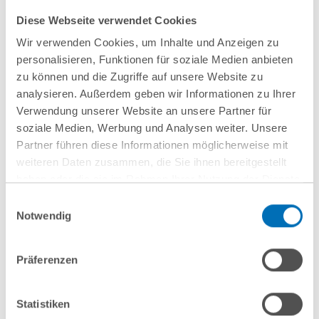
Umsetzungsvorschriften
Diese Webseite verwendet Cookies
Beratung zu Mindestenergieeffizienzstandards (MEPS) im
Wir verwenden Cookies, um Inhalte und Anzeigen zu
Gebäudebestand
personalisieren, Funktionen für soziale Medien anbieten
zu können und die Zugriffe auf unsere Website zu
Begleitung bei der Umsetzung von „Zero-Emission
analysieren. Außerdem geben wir Informationen zu Ihrer
Buildings“-Vorgaben
Verwendung unserer Website an unsere Partner für
soziale Medien, Werbung und Analysen weiter. Unsere
Schnittstellenberatung zu EU-Taxonomie und CSRD
Partner führen diese Informationen möglicherweise mit
weiteren Daten zusammen, die Sie ihnen bereitgestellt
Vertragsgestaltung bei Bau- und Sanierungsprojekten
haben oder die sie im Rahmen Ihrer Nutzung der Dienste
gesammelt haben. Sie geben Einwilligung zu unseren
Einwilligungsauswahl
Cookies, wenn Sie unsere Webseite weiterhin nutzen.
Notwendig
Mehr anzeigen
Hinweis auf die Verarbeitung Ihrer personenbezogenen
Daten in den USA durch Google:
Indem Sie auf „Cookies
Präferenzen
akzeptieren“ klicken, willigen Sie zugleich gem. Art. 49 Abs. 1
Unverbindlich anfragen
S. 1 lit. a DSGVO darin ein, dass Ihre Daten in den USA
verarbeitet werden. Die USA werden derzeit vom Europäischen
Statistiken