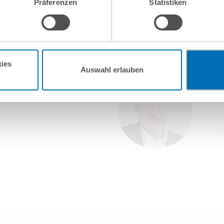
Präferenzen
Statistiken
, verarbeitet werden können. Wenn Sie auf „Funktionelle Cookies ablehn
lung nicht statt.
ie in unseren
Nutzungsbedingungen & Datenschutz
.
ies
Auswahl erlauben
Dr
Pa
T
m