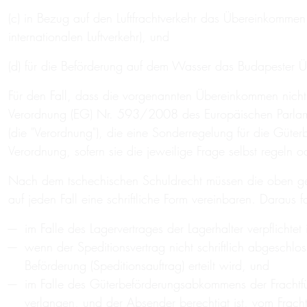
(c) in Bezug auf den Luftfrachtverkehr das Übereinkommen
internationalen Luftverkehr), und
(d) für die Beförderung auf dem Wasser das Budapester 
Für den Fall, dass die vorgenannten Übereinkommen nicht
Verordnung (EG) Nr. 593/2008 des Europäischen Parlame
(die "Verordnung"), die eine Sonderregelung für die Güt
Verordnung, sofern sie die jeweilige Frage selbst regeln od
Nach dem tschechischen Schuldrecht müssen die oben gena
auf jeden Fall eine schriftliche Form vereinbaren. Daraus fo
im Falle des Lagervertrages der Lagerhalter verpflicht
wenn der Speditionsvertrag nicht schriftlich abgeschlo
Beförderung (Speditionsauftrag) erteilt wird, und
im Falle des Güterbeförderungsabkommens der Frachtf
verlangen, und der Absender berechtigt ist, vom Frach