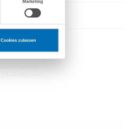
Marketing
en“ klicken, findet die
Cookies zulassen
. Marcus Schriefers, M.C.L.
rtner
+49 711 250871-21
.schriefers@gvw.com