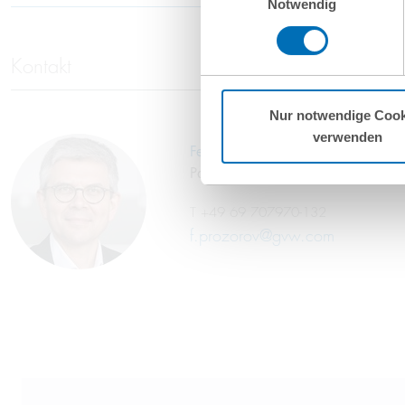
Notwendig
ohne Rechtsbehelfsmöglichkeiten
vorgehend beschriebene Übermitt
Kontakt
Mehr Informationen finden S
Nur notwendige Cook
verwenden
Felix Prozorov-Bastians
Partner
T
+49 69 707970-132
f.prozorov@gvw.com