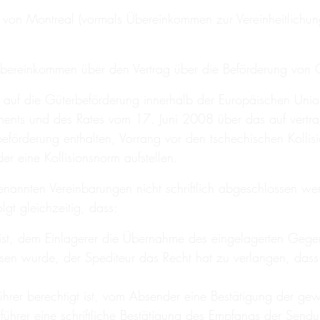
 von Montreal (vormals Übereinkommen zur Vereinheitlichung
Übereinkommen über den Vertrag über die Beförderung von
 auf die Güterbeförderung innerhalb der Europäischen Uni
nts und des Rates vom 17. Juni 2008 über das auf vertrag
erbeförderung enthalten, Vorrang vor den tschechischen Kol
er eine Kollisionsnorm aufstellen.
nnten Vereinbarungen nicht schriftlich abgeschlossen werd
lgt gleichzeitig, dass:
et ist, dem Einlagerer die Übernahme des eingelagerten Gegen
ssen wurde, der Spediteur das Recht hat zu verlangen, dass 
ührer berechtigt ist, vom Absender eine Bestätigung der g
tführer eine schriftliche Bestätigung des Empfangs der Send