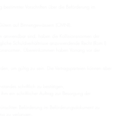
 bestimmter Vorschriften über die Beförderung im
 Gütern auf Binnengewässern (CMNI).
on anwendbar sind, haben die Kollisionsnormen der
liche Schuldverhältnisse anzuwendende Recht (Rom I)
lisionsnormen. Übereinkommen haben Vorrang vor der
en, um gültig zu sein. Die Vertragsparteien können aber
standes schriftlich zu bestätigen,
ihm ein schriftlicher Auftrag zur Besorgung der
ewünschten Beförderung im Beförderungsdokument zu
ung zu verlangen.