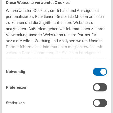
Diese Webseite verwendet Cookies
T
+49 30 726111-367
w.schnappauf@gvw.com
Wir verwenden Cookies, um Inhalte und Anzeigen zu
personalisieren, Funktionen für soziale Medien anbieten
zu können und die Zugriffe auf unsere Website zu
analysieren. Außerdem geben wir Informationen zu Ihrer
Verwendung unserer Website an unsere Partner für
soziale Medien, Werbung und Analysen weiter. Unsere
Partner führen diese Informationen möglicherweise mit
weiteren Daten zusammen, die Sie ihnen bereitgestellt
haben oder die sie im Rahmen Ihrer Nutzung der Dienste
gesammelt haben. Sie geben Einwilligung zu unseren
Einwilligungsauswahl
Cookies, wenn Sie unsere Webseite weiterhin nutzen.
Notwendig
Hinweis auf die Verarbeitung Ihrer personenbezogenen
Daten in den USA durch Google:
Indem Sie auf „Cookies
Präferenzen
akzeptieren“ klicken, willigen Sie zugleich gem. Art. 49 Abs. 1
nächste Veranstaltungen
S. 1 lit. a DSGVO darin ein, dass Ihre Daten in den USA
verarbeitet werden. Die USA werden derzeit vom Europäischen
Statistiken
10
September
10
September
Gerichtshof als ein Land mit einem nach EU-Standards