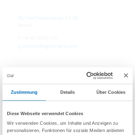
Dr. Gerd Schwendinger, LL.M.
Partner
T
+49 40 35922-256
g.schwendinger@gvw.com
Zustimmung
Details
Über Cookies
Weitere Informationen
Diese Webseite verwendet Cookies
Wir verwenden Cookies, um Inhalte und Anzeigen zu
personalisieren, Funktionen für soziale Medien anbieten
Anfahrt/Ort