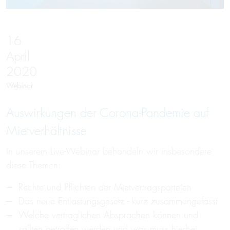
16
April
2020
Webinar
Aus­wir­kung­en der Co­rona-Pan­demie auf
Miet­ver­hält­nisse
In unserem Live-Webinar behandeln wir insbesondere
diese Themen:
Rechte und Pflichten der Mietvertragsparteien
Das neue Entlastungsgesetz - kurz zusammengefasst
Welche vertraglichen Absprachen können und
sollten getroffen werden und was muss hierbei