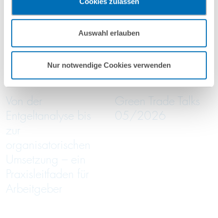
Cookies zulassen
vorgehend beschriebene Übermittlung nicht statt.
Mehr Informationen finden Sie in unseren
Auswahl erlauben
Nutzungsbedingungen & Datenschutz
.
16
September
16
September
2026
2026
Nur notwendige Cookies verwenden
online
online
Von der
Green Trade Talks
Entgeltanalyse bis
05/2026
zur
organisatorischen
Umsetzung – ein
Praxisleitfaden für
Arbeitgeber