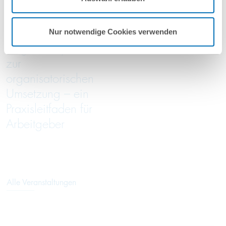
online
online
Von der
Green Trade Talks
Nur notwendige Cookies verwenden
Entgeltanalyse bis
05/2026
zur
organisatorischen
Umsetzung – ein
Praxisleitfaden für
Arbeitgeber
Alle Veranstaltungen