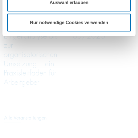
2026
2026
Auswahl erlauben
Nutzungsbedingungen & Datenschutz
.
online
online
Nur notwendige Cookies verwenden
Von der
Green Trade Talks
Entgeltanalyse bis
05/2026
zur
organisatorischen
Umsetzung – ein
Praxisleitfaden für
Arbeitgeber
Alle Veranstaltungen