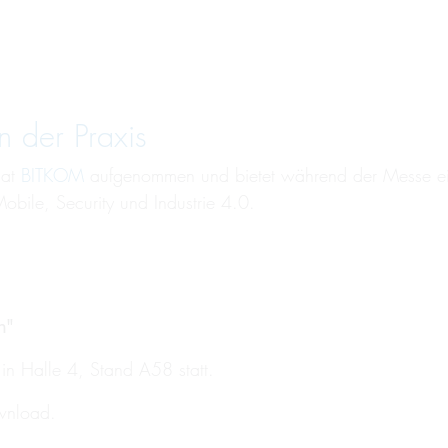
 der Praxis
hat
BITKOM
aufgenommen und bietet während der Messe ein 
bile, Security und Industrie 4.0.
n"
n Halle 4, Stand A58 statt.
wnload.