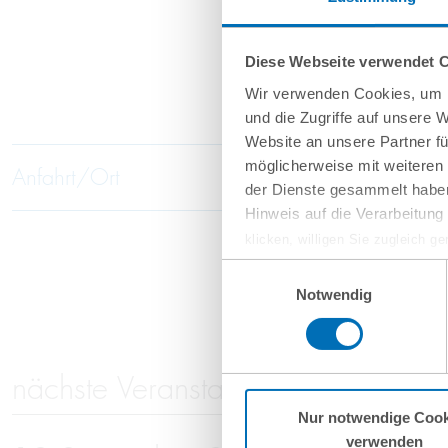
Diese Webseite verwendet 
Wir verwenden Cookies, um I
und die Zugriffe auf unsere 
Website an unsere Partner fü
möglicherweise mit weiteren
Anfahrt/Ort
der Dienste gesammelt haben
Hinweis auf die Verarbeitun
klicken, willigen Sie zugleich g
werden derzeit vom Europäische
Einwilligungsauswahl
eingeschätzt. Es besteht das R
Notwendig
ohne Rechtsbehelfsmöglichkeiten
vorgehend beschriebene Übermitt
Mehr Informationen finden S
nächste Veranstaltungen
Nur notwendige Cook
verwenden