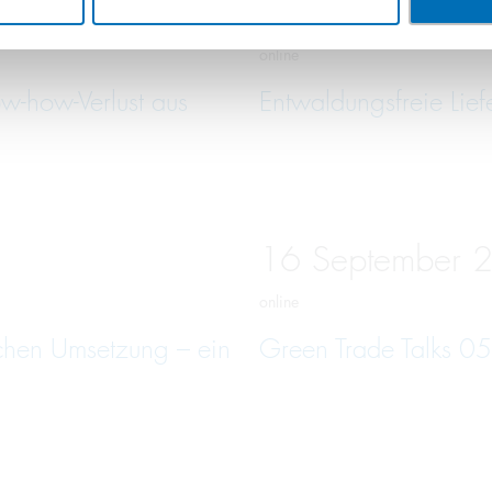
10
September
online
w-how-Verlust aus
Entwaldungsfreie Lief
16
September
online
schen Umsetzung – ein
Green Trade Talks 