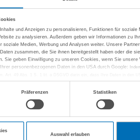
Cookies
nhalte und Anzeigen zu personalisieren, Funktionen für soziale
Website zu analysieren. Außerdem geben wir Informationen zu I
r soziale Medien, Werbung und Analysen weiter. Unsere Partner
 Daten zusammen, die Sie ihnen bereitgestellt haben oder die s
. Sie geben Einwilligung zu unseren Cookies, wenn Sie unsere 
g Ihrer personenbezogenen Daten in den USA durch Google:
Indem
em. Art. 49 Abs. 1 S. 1 lit. a DSGVO darin ein, dass Ihre Daten in den 
n Gerichtshof als ein Land mit einem nach EU-Standards unzureichen
isiko, dass Ihre Daten durch US-Behörden, zu Kontroll- und zu Überwa
Präferenzen
Statistiken
, verarbeitet werden können. Wenn Sie auf „Funktionelle Cookies ablehn
lung nicht statt.
ie in unseren
Nutzungsbedingungen & Datenschutz
.
ies
Auswahl erlauben