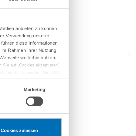
 Medien anbieten zu können
hrer Verwendung unserer
 führen diese Informationen
ie im Rahmen Ihrer Nutzung
Webseite weiterhin nutzen.
 Sie auf „Cookies akzeptieren“
USA verarbeitet werden. Die USA
dem Datenschutzniveau
chungszwecken, gegebenenfalls
Marketing
en“ klicken, findet die
Cookies zulassen