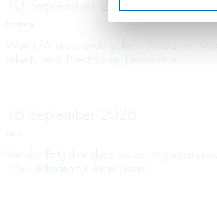
10
September
2026
Hamburg
Wenn Mitarbeitende gehen: Schutz vor Kno
arbeits- und IP-rechtlicher Perspektive
16
September
2026
online
Von der Entgeltanalyse bis zur organisatori
Praxisleitfaden für Arbeitgeber