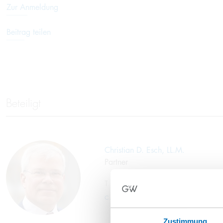
Zur Anmeldung
Beitrag teilen
Beteiligt
Christian D. Esch, LL.M.
Partner
T
+49 40 35922-116
c.esch@gvw.com
Zustimmung