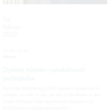
24
Februar
2022
10:00 - 11:30
Webinar
Digi­ta­les Ar­bei­ten – pro­duk­tiv und
(rechts-)sich­er
Durch die Anforderung örtlich getrennt zusammen zu
arbeiten, wurden in den meisten Unternehmen in den
letzten Monaten viele neue Kommunikations- und
Kollaborationswerkzeuge eingeführt.