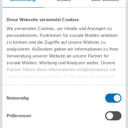
Dr. Michael Herold, M.C.L.
Partner
Diese Webseite verwendet Cookies
T
+49 69 707970-169
m.herold@gvw.com
Wir verwenden Cookies, um Inhalte und Anzeigen zu
personalisieren, Funktionen für soziale Medien anbieten
zu können und die Zugriffe auf unsere Website zu
analysieren. Außerdem geben wir Informationen zu Ihrer
Verwendung unserer Website an unsere Partner für
soziale Medien, Werbung und Analysen weiter. Unsere
Partner führen diese Informationen möglicherweise mit
weiteren Daten zusammen, die Sie ihnen bereitgestellt
haben oder die sie im Rahmen Ihrer Nutzung der Dienste
gesammelt haben. Sie geben Einwilligung zu unseren
Einwilligungsauswahl
Cookies, wenn Sie unsere Webseite weiterhin nutzen.
Notwendig
Hinweis auf die Verarbeitung Ihrer personenbezogenen
Daten in den USA durch Google:
Indem Sie auf „Cookies
Präferenzen
akzeptieren“ klicken, willigen Sie zugleich gem. Art. 49 Abs. 1
nächste Veranstaltungen
S. 1 lit. a DSGVO darin ein, dass Ihre Daten in den USA