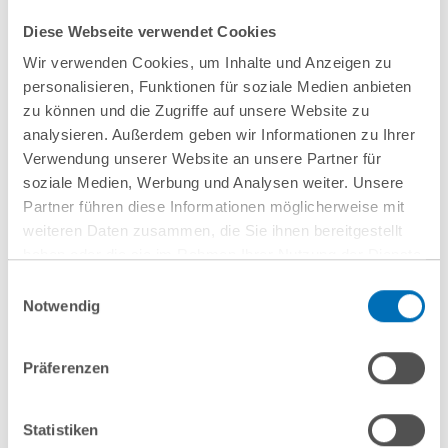
Hamburg
online
Diese Webseite verwendet Cookies
Wir verwenden Cookies, um Inhalte und Anzeigen zu
Wenn
Entwaldungsfreie
personalisieren, Funktionen für soziale Medien anbieten
Mitarbeitende
Lieferketten
zu können und die Zugriffe auf unsere Website zu
gehen: Schutz vor
analysieren. Außerdem geben wir Informationen zu Ihrer
Know-how-Verlust
Verwendung unserer Website an unsere Partner für
soziale Medien, Werbung und Analysen weiter. Unsere
aus arbeits- und IP-
Partner führen diese Informationen möglicherweise mit
rechtlicher
weiteren Daten zusammen, die Sie ihnen bereitgestellt
Perspektive
haben oder die sie im Rahmen Ihrer Nutzung der Dienste
gesammelt haben. Sie geben Einwilligung zu unseren
Einwilligungsauswahl
Cookies, wenn Sie unsere Webseite weiterhin nutzen.
Notwendig
Hinweis auf die Verarbeitung Ihrer personenbezogenen
Daten in den USA durch Google:
Indem Sie auf „Cookies
16
September
16
September
Präferenzen
akzeptieren“ klicken, willigen Sie zugleich gem. Art. 49 Abs. 1
2026
2026
S. 1 lit. a DSGVO darin ein, dass Ihre Daten in den USA
online
online
verarbeitet werden. Die USA werden derzeit vom Europäischen
Statistiken