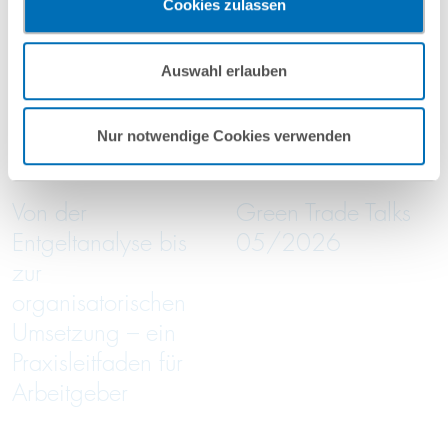
Cookies zulassen
vorgehend beschriebene Übermittlung nicht statt.
Mehr Informationen finden Sie in unseren
Auswahl erlauben
Nutzungsbedingungen & Datenschutz
.
16
September
16
September
2026
2026
Nur notwendige Cookies verwenden
online
online
Von der
Green Trade Talks
Entgeltanalyse bis
05/2026
zur
organisatorischen
Umsetzung – ein
Praxisleitfaden für
Arbeitgeber