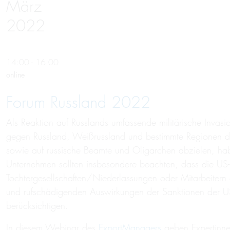
März
2022
14:00 - 16:00
online
Forum Russland 2022
Als Reaktion auf Russlands umfassende militärische Invas
gegen Russland, Weißrussland und bestimmte Regionen der
sowie auf russische Beamte und Oligarchen abzielen, haben
Unternehmen sollten insbesondere beachten, dass die US
Tochtergesellschaften/Niederlassungen oder Mitarbeitern 
und rufschädigenden Auswirkungen der Sanktionen der US
berücksichtigen.
In diesem Webinar des
ExportManagers
geben Expertinne