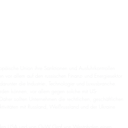
ropäische Union ihre Sanktionen und Ausfuhrkontrollen
 vor allem auf den russischen Finanz- und Energiesektor
arunter die Industrie-, Technologie- und Luxusbranche.
rden können, vor allem gegen solche mit US-
aher sollten Unternehmen die rechtlichen, geschäftlichen
ivitäten mit Russland, Weißrussland und der Ukraine
us den USA und von GvW Graf von Westphalen einen