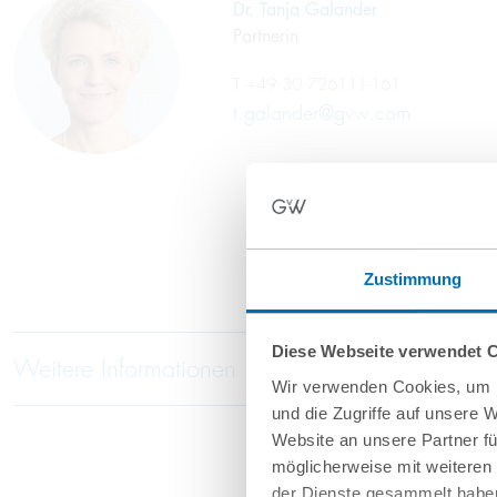
Dr. Tanja Galander
Partnerin
T
+49 30 726111-161
t.galander@gvw.com
Zustimmung
Diese Webseite verwendet 
Weitere Informationen
Wir verwenden Cookies, um I
und die Zugriffe auf unsere 
Website an unsere Partner fü
möglicherweise mit weiteren
der Dienste gesammelt haben