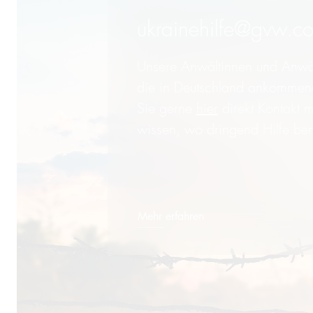
ukrainehilfe@gvw.c
Unsere Anwältinnen und Anwält
die in Deutschland ankommen
Sie gerne
hier
direkt Kontakt m
wissen, wo dringend Hilfe ben
Mehr erfahren