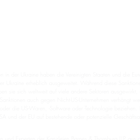
ion in der Ukraine haben die Vereinigten Staaten und die Eu
 Ukraine erheblich ausgeweitet. Während diese Sanktionen
 sie sich weltweit auf viele andere Sektoren ausgewirkt, d
-Sanktionen auch gegen Nicht-US-Unternehmen verhängt we
oder die US-Waren, -Software oder -Technologie beziehen. D
A und der EU auf bestehende oder potenzielle Geschäftsakt
n und Experten der Kanzleien Barnes & Thornburg LLP a