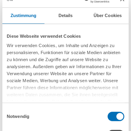
m.molitor@gvw.com
Zustimmung
Details
Über Cookies
Sebastian Clermont
Diese Webseite verwendet Cookies
Senior Associate
Wir verwenden Cookies, um Inhalte und Anzeigen zu
personalisieren, Funktionen für soziale Medien anbieten
T
+49 211 56615-0
zu können und die Zugriffe auf unsere Website zu
s.clermont@gvw.com
analysieren. Außerdem geben wir Informationen zu Ihrer
Verwendung unserer Website an unsere Partner für
soziale Medien, Werbung und Analysen weiter. Unsere
Partner führen diese Informationen möglicherweise mit
weiteren Daten zusammen, die Sie ihnen bereitgestellt
haben oder die sie im Rahmen Ihrer Nutzung der Dienste
gesammelt haben. Sie geben Einwilligung zu unseren
Einwilligungsauswahl
Cookies, wenn Sie unsere Webseite weiterhin nutzen.
Notwendig
Hinweis auf die Verarbeitung Ihrer personenbezogenen
Daten in den USA durch Google:
Indem Sie auf „Cookies