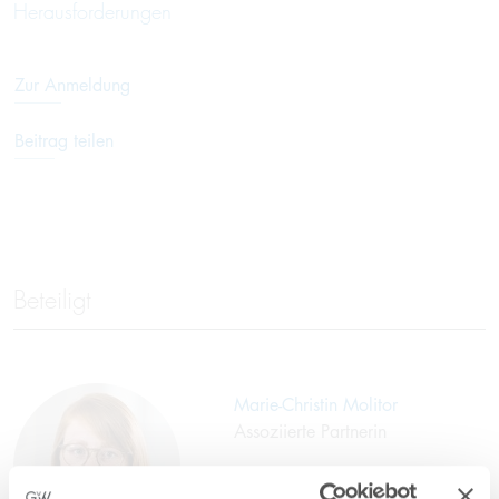
Herausforderungen
Zur Anmeldung
Beitrag teilen
Beteiligt
Marie-Christin Molitor
Assoziierte Partnerin
T
+49 211 56615-0