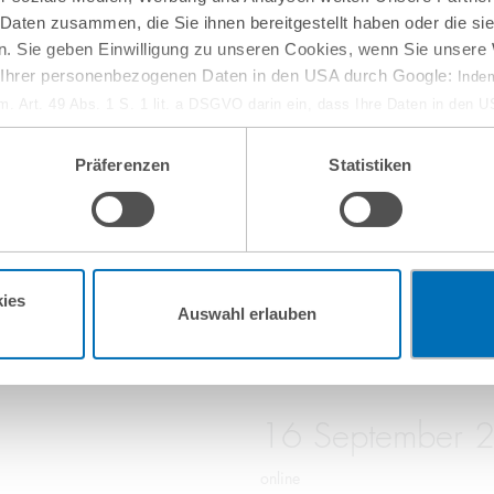
 Daten zusammen, die Sie ihnen bereitgestellt haben oder die s
. Sie geben Einwilligung zu unseren Cookies, wenn Sie unsere 
g Ihrer personenbezogenen Daten in den USA durch Google:
Indem
em. Art. 49 Abs. 1 S. 1 lit. a DSGVO darin ein, dass Ihre Daten in den 
n Gerichtshof als ein Land mit einem nach EU-Standards unzureichen
isiko, dass Ihre Daten durch US-Behörden, zu Kontroll- und zu Überwa
Präferenzen
Statistiken
10
September
, verarbeitet werden können. Wenn Sie auf „Funktionelle Cookies ablehn
lung nicht statt.
online
ie in unseren
Nutzungsbedingungen & Datenschutz
.
w-how-Verlust aus
Entwaldungsfreie Lief
ies
Auswahl erlauben
16
September
online