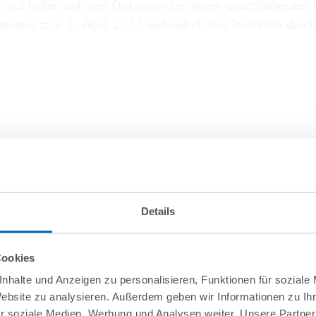
in, und hoffen auf rege Diskussion bei einem anschließende
ätestens zum 1. April 2015 verbindlich Ihre Teilnahme durc
Details
Cookies
nhalte und Anzeigen zu personalisieren, Funktionen für soziale
Website zu analysieren. Außerdem geben wir Informationen zu I
r soziale Medien, Werbung und Analysen weiter. Unsere Partner