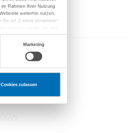
ie im Rahmen Ihrer Nutzung
Webseite weiterhin nutzen.
 Sie auf „Cookies akzeptieren“
USA verarbeitet werden. Die USA
dem Datenschutzniveau
chungszwecken, gegebenenfalls
Marketing
2026
en“ klicken, findet die
erketten
Cookies zulassen
2026