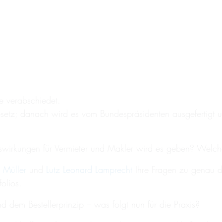
 verabschiedet.
tz; danach wird es vom Bundespräsidenten ausgefertigt und 
irkungen für Vermieter und Makler wird es geben? Welch
 Müller
und
Lutz Leonard Lamprecht
Ihre Fragen zu genau di
olios.
 dem Bestellerprinzip – was folgt nun für die Praxis?