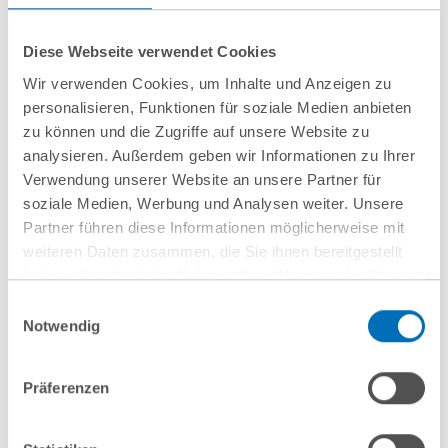
Rechtsvergleichung, Direktor des
Center for European and
Diese Webseite verwendet Cookies
International Law (CEIL)
Wir verwenden Cookies, um Inhalte und Anzeigen zu
T
+49 4131 677-2310
personalisieren, Funktionen für soziale Medien anbieten
till.holterhus@leuphana.de
zu können und die Zugriffe auf unsere Website zu
analysieren. Außerdem geben wir Informationen zu Ihrer
Verwendung unserer Website an unsere Partner für
soziale Medien, Werbung und Analysen weiter. Unsere
Prof. Dr. Jens Gerlach Mag. rer.
Partner führen diese Informationen möglicherweise mit
publ.
weiteren Daten zusammen, die Sie ihnen bereitgestellt
Leuphana Law School,
haben oder die sie im Rahmen Ihrer Nutzung der Dienste
Juniorprofessur für Öffentliches
gesammelt haben. Sie geben Einwilligung zu unseren
Einwilligungsauswahl
Recht, insb. Öffentliches
Cookies, wenn Sie unsere Webseite weiterhin nutzen.
Notwendig
Wirtschaftsrecht
Hinweis auf die Verarbeitung Ihrer personenbezogenen
Daten in den USA durch Google:
Indem Sie auf „Cookies
T
+49 4131.677-2312
Präferenzen
akzeptieren“ klicken, willigen Sie zugleich gem. Art. 49 Abs. 1
jens.gerlach@leuphana.de
S. 1 lit. a DSGVO darin ein, dass Ihre Daten in den USA
verarbeitet werden. Die USA werden derzeit vom Europäischen