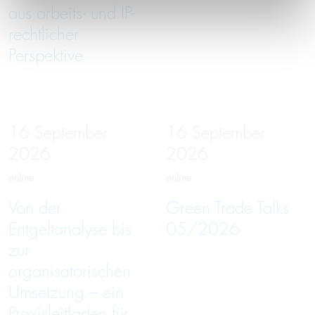
aus arbeits- und IP-
rechtlicher
Perspektive
16
September
16
September
2026
2026
online
online
Von der
Green Trade Talks
Entgeltanalyse bis
05/2026
zur
organisatorischen
Umsetzung – ein
Praxisleitfaden für