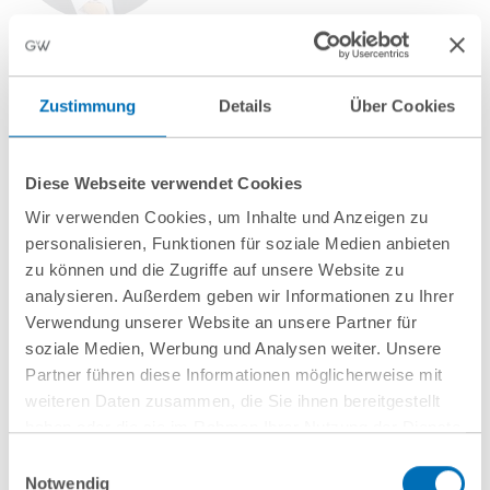
Dr. Holger Kühl, LL.M.
Zustimmung
Details
Über Cookies
Partner
T
+49 30 726111-400
Diese Webseite verwendet Cookies
h.kuehl@gvw.com
Wir verwenden Cookies, um Inhalte und Anzeigen zu
personalisieren, Funktionen für soziale Medien anbieten
zu können und die Zugriffe auf unsere Website zu
analysieren. Außerdem geben wir Informationen zu Ihrer
Verwendung unserer Website an unsere Partner für
soziale Medien, Werbung und Analysen weiter. Unsere
Partner führen diese Informationen möglicherweise mit
weiteren Daten zusammen, die Sie ihnen bereitgestellt
haben oder die sie im Rahmen Ihrer Nutzung der Dienste
Weitere Informationen
gesammelt haben. Sie geben Einwilligung zu unseren
Einwilligungsauswahl
Cookies, wenn Sie unsere Webseite weiterhin nutzen.
Notwendig